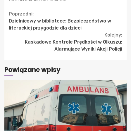
Źródło: AKTUALNOŚCI KPP w Olkuszu
Continue
Poprzedni:
Dzielnicowy w bibliotece: Bezpieczeństwo w
Reading
literackiej przygodzie dla dzieci
Kolejny:
Kaskadowe Kontrole Prędkości w Olkuszu:
Alarmujące Wyniki Akcji Policji
Powiązane wpisy