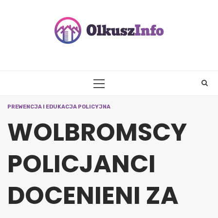
Skip
to
content
PRIMARY
MENU
PREWENCJA I EDUKACJA POLICYJNA
WOLBROMSCY
POLICJANCI
DOCENIENI ZA