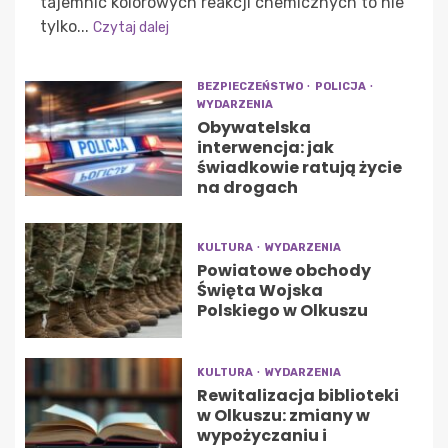
tajemnic kolorowych reakcji chemicznych to nie
tylko...
Czytaj dalej
BEZPIECZEŃSTWO
POLICJA
WYDARZENIA
Obywatelska
interwencja: jak
świadkowie ratują życie
na drogach
KULTURA
WYDARZENIA
Powiatowe obchody
Święta Wojska
Polskiego w Olkuszu
KULTURA
WYDARZENIA
Rewitalizacja biblioteki
w Olkuszu: zmiany w
wypożyczaniu i