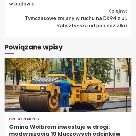
Reading
w budowie
Kolejny:
Tymczasowe zmiany w ruchu na DK94 z ul.
Rabsztyńską od poniedziałku
Powiązane wpisy
DROGI I REMONTY
Gmina Wolbrom inwestuje w drogi:
modernizacja 10 kluczowych odcinków