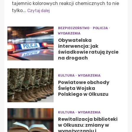
tajemnic kolorowych reakcji chemicznych to nie
tylko...
Czytaj dalej
BEZPIECZEŃSTWO
POLICJA
WYDARZENIA
Obywatelska
interwencja: jak
świadkowie ratują życie
na drogach
KULTURA
WYDARZENIA
Powiatowe obchody
Święta Wojska
Polskiego w Olkuszu
KULTURA
WYDARZENIA
Rewitalizacja biblioteki
w Olkuszu: zmiany w
wypożyczaniu i