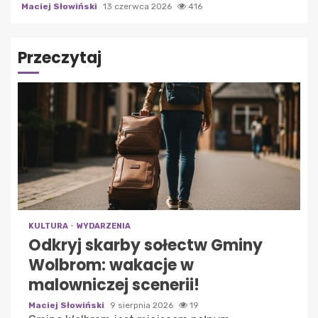
Maciej Słowiński
13 czerwca 2026
416
Przeczytaj
KULTURA
WYDARZENIA
Odkryj skarby sołectw Gminy
Wolbrom: wakacje w
malowniczej scenerii!
Maciej Słowiński
9 sierpnia 2026
19