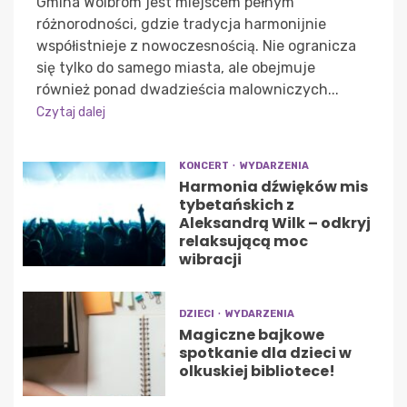
Gmina Wolbrom jest miejscem pełnym
różnorodności, gdzie tradycja harmonijnie
współistnieje z nowoczesnością. Nie ogranicza
się tylko do samego miasta, ale obejmuje
również ponad dwadzieścia malowniczych...
Czytaj dalej
KONCERT
WYDARZENIA
Harmonia dźwięków mis
tybetańskich z
Aleksandrą Wilk – odkryj
relaksującą moc
wibracji
DZIECI
WYDARZENIA
Magiczne bajkowe
spotkanie dla dzieci w
olkuskiej bibliotece!