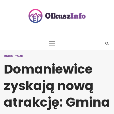
Skip
to
content
PRIMARY
MENU
INWESTYCJE
Domaniewice
zyskają nową
atrakcję: Gmina