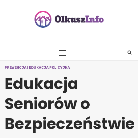
Skip
to
content
PRIMARY
MENU
PREWENCJA I EDUKACJA POLICYJNA
Edukacja
Seniorów o
Bezpieczeństwie