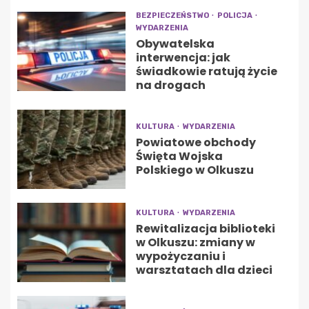
BEZPIECZEŃSTWO
POLICJA
WYDARZENIA
Obywatelska
interwencja: jak
świadkowie ratują życie
na drogach
KULTURA
WYDARZENIA
Powiatowe obchody
Święta Wojska
Polskiego w Olkuszu
KULTURA
WYDARZENIA
Rewitalizacja biblioteki
w Olkuszu: zmiany w
wypożyczaniu i
warsztatach dla dzieci