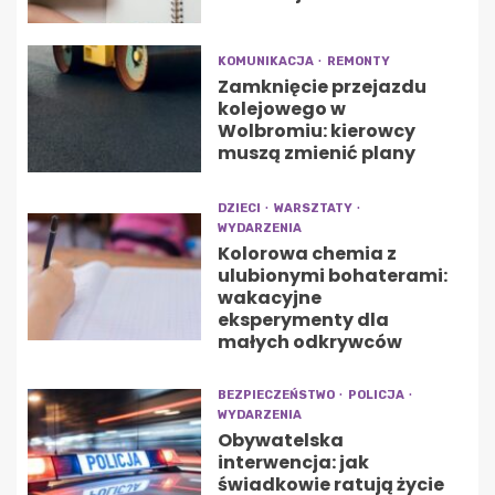
KOMUNIKACJA
REMONTY
Zamknięcie przejazdu
kolejowego w
Wolbromiu: kierowcy
muszą zmienić plany
DZIECI
WARSZTATY
WYDARZENIA
Kolorowa chemia z
ulubionymi bohaterami:
wakacyjne
eksperymenty dla
małych odkrywców
BEZPIECZEŃSTWO
POLICJA
WYDARZENIA
Obywatelska
interwencja: jak
świadkowie ratują życie