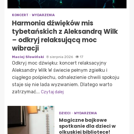
KONCERT
WYDARZENIA
Harmonia dźwięków mis
tybetańskich z Aleksandrą Wilk
– odkryj relaksującą moc
wibracji
Maciej Słowiński
8 sierpnia 2026
17
Odkryj moc dźwięku: koncert relaksacyjny
Aleksandry Wilk W świecie pełnym zgiełku i
ciągłego pośpiechu, odnalezienie chwili spokoju
staje się nie lada wyzwaniem. Dlatego warto
zatrzymać...
Czytaj dalej
DZIECI
WYDARZENIA
Magiczne bajkowe
spotkanie dla dzieci w
olkuskiej bibliotece!