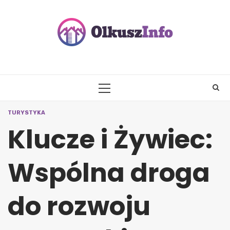
Skip
to
content
PRIMARY
MENU
TURYSTYKA
Klucze i Żywiec:
Wspólna droga
do rozwoju