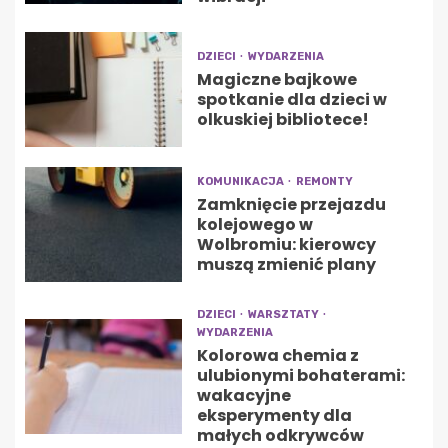
DZIECI
WYDARZENIA
Magiczne bajkowe
spotkanie dla dzieci w
olkuskiej bibliotece!
KOMUNIKACJA
REMONTY
Zamknięcie przejazdu
kolejowego w
Wolbromiu: kierowcy
muszą zmienić plany
DZIECI
WARSZTATY
WYDARZENIA
Kolorowa chemia z
ulubionymi bohaterami:
wakacyjne
eksperymenty dla
małych odkrywców