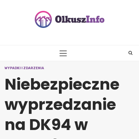
Skip
to
content
PRIMARY
MENU
WYPADKI I ZDARZENIA
Niebezpieczne
wyprzedzanie
na DK94 w