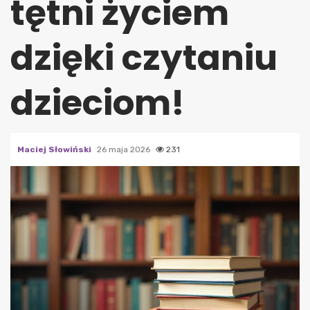
tętni życiem
dzięki czytaniu
dzieciom!
Maciej Słowiński
26 maja 2026
231