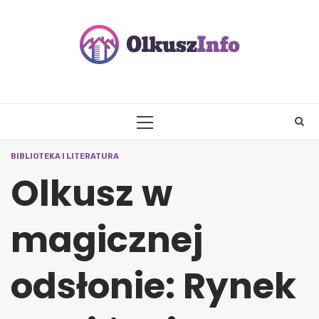
Skip
to
content
PRIMARY
MENU
BIBLIOTEKA I LITERATURA
Olkusz w
magicznej
odsłonie: Rynek