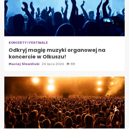
KONCERTY I FESTIWALE
Odkryj magię muzyki organowej na
koncercie w Olkuszu!
Maciej Słowiński
24 lipca 2026
88