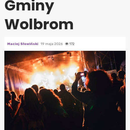
Gminy
Wolbrom
Maciej Słowiński
19 maja 2026
172