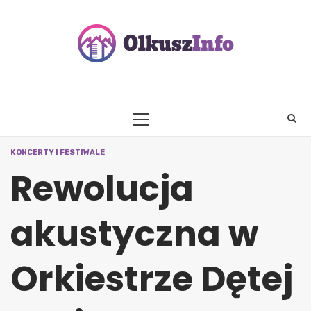
Skip
to
content
PRIMARY
MENU
KONCERTY I FESTIWALE
Rewolucja
akustyczna w
Orkiestrze Dętej