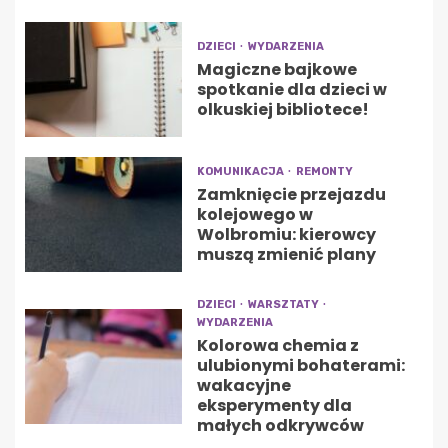
DZIECI
WYDARZENIA
Magiczne bajkowe
spotkanie dla dzieci w
olkuskiej bibliotece!
KOMUNIKACJA
REMONTY
Zamknięcie przejazdu
kolejowego w
Wolbromiu: kierowcy
muszą zmienić plany
DZIECI
WARSZTATY
WYDARZENIA
Kolorowa chemia z
ulubionymi bohaterami:
wakacyjne
eksperymenty dla
małych odkrywców