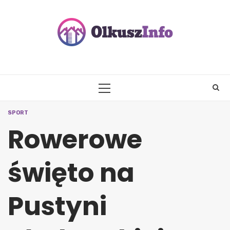
Skip
to
content
PRIMARY
MENU
SPORT
Rowerowe
święto na
Pustyni