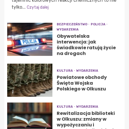
tajemnic kolorowych reakcji chemicznych to nie
tylko...
Czytaj dalej
BEZPIECZEŃSTWO
POLICJA
WYDARZENIA
Obywatelska
interwencja: jak
świadkowie ratują życie
na drogach
KULTURA
WYDARZENIA
Powiatowe obchody
Święta Wojska
Polskiego w Olkuszu
KULTURA
WYDARZENIA
Rewitalizacja biblioteki
w Olkuszu: zmiany w
wypożyczaniu i