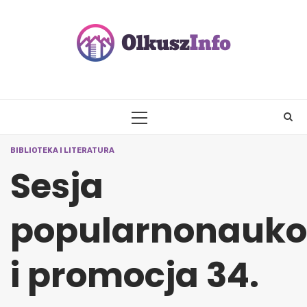
Skip
to
content
PRIMARY
MENU
BIBLIOTEKA I LITERATURA
Sesja
popularnonauk
i promocja 34.