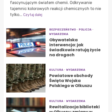
fascynującym światem chemii. Odkrywanie
tajemnic kolorowych reakcji chemicznych to nie
tylko...
Czytaj dalej
BEZPIECZEŃSTWO
POLICJA
WYDARZENIA
Obywatelska
interwencja: jak
świadkowie ratują życie
na drogach
KULTURA
WYDARZENIA
Powiatowe obchody
Święta Wojska
Polskiego w Olkuszu
KULTURA
WYDARZENIA
Rewitalizacja biblioteki
w Olkuszu: zmiany w