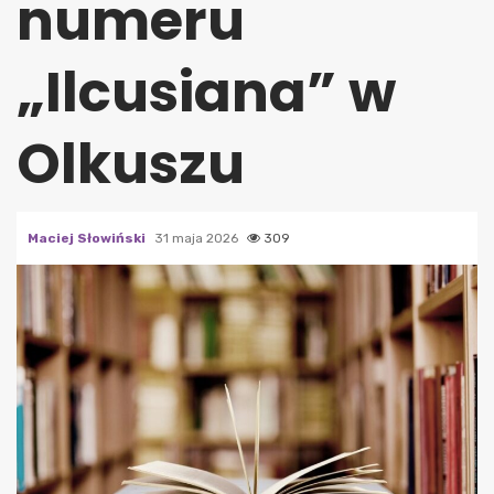
numeru
„Ilcusiana” w
Olkuszu
Maciej Słowiński
31 maja 2026
309