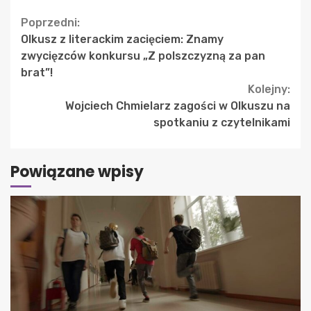
Continue
Poprzedni:
Olkusz z literackim zacięciem: Znamy
Reading
zwycięzców konkursu „Z polszczyzną za pan
brat”!
Kolejny:
Wojciech Chmielarz zagości w Olkuszu na
spotkaniu z czytelnikami
Powiązane wpisy