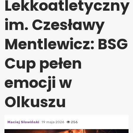
Lekkoatletyczny
im. Czesławy
Mentlewicz: BSG
Cup pełen
emocji w
Olkuszu
Maciej Słowiński
19 maja 2026
256