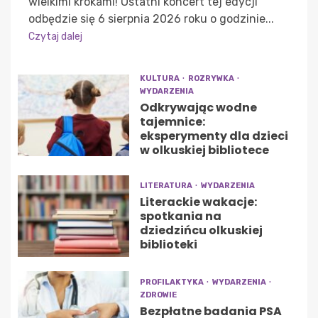
wielkimi krokami! Ostatni koncert tej edycji
odbędzie się 6 sierpnia 2026 roku o godzinie...
Czytaj dalej
KULTURA
ROZRYWKA
WYDARZENIA
Odkrywając wodne
tajemnice:
eksperymenty dla dzieci
w olkuskiej bibliotece
LITERATURA
WYDARZENIA
Literackie wakacje:
spotkania na
dziedzińcu olkuskiej
biblioteki
PROFILAKTYKA
WYDARZENIA
ZDROWIE
Bezpłatne badania PSA