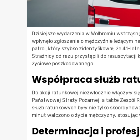
Dzisiejsze wydarzenia w Wolbromiu wstrząsnęły
wpłynęło zgłoszenie o mężczyźnie leżącym na 
patrol, który szybko zidentyfikował, że 41-le
Strażnicy od razu przystąpili do resuscytacj
życiowe poszkodowanego.
Współpraca służb ra
Do akcji ratunkowej niezwłocznie włączyły się
Państwowej Straży Pożarnej, a także Zespół
służb ratunkowych były nie tylko skoordynowa
minut walczono o życie mężczyzny, stosując
Determinacja i profes