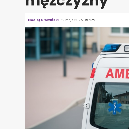
mężczyzny
Maciej Słowiński
12 maja 2026
199