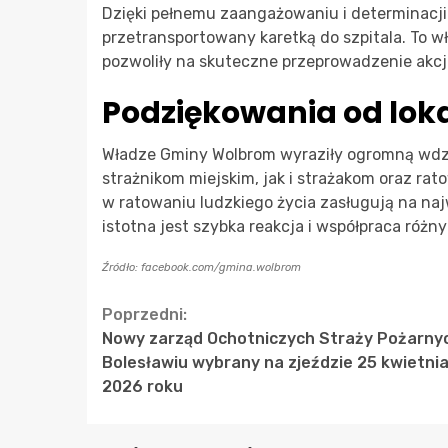
Dzięki pełnemu zaangażowaniu i determinacji
przetransportowany karetką do szpitala. To w
pozwoliły na skuteczne przeprowadzenie akcj
Podziękowania od lok
Władze Gminy Wolbrom wyraziły ogromną wd
strażnikom miejskim, jak i strażakom oraz r
w ratowaniu ludzkiego życia zasługują na na
istotna jest szybka reakcja i współpraca róż
Źródło: facebook.com/gmina.wolbrom
Continue
Poprzedni:
Nowy zarząd Ochotniczych Straży Pożarny
Reading
Bolesławiu wybrany na zjeździe 25 kwietni
2026 roku