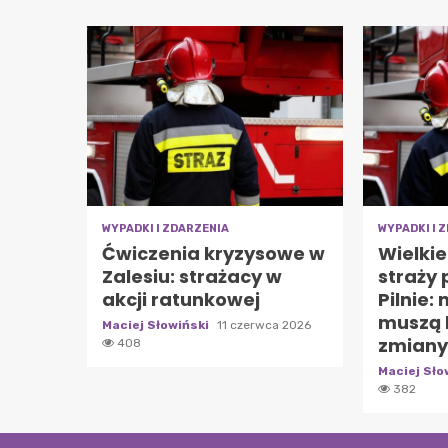
WYPADKI I ZDARZENIA
WYPADKI I 
Ćwiczenia kryzysowe w
Wielki
Zalesiu: strażacy w
straży 
akcji ratunkowej
Pilnie:
muszą 
Maciej Słowiński
11 czerwca 2026
zmiany
408
Maciej Sło
382