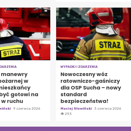
ZDARZENIA
WYPADKI I ZDARZENIA
e manewry
Nowoczesny wóz
pożarnej w
ratowniczo-gaśniczy
 mieszkańcy
dla OSP Sucha – nowy
być gotowi na
standard
 w ruchu
bezpieczeństwa!
wiński
9 czerwca 2026
Maciej Słowiński
3 czerwca 2026
293