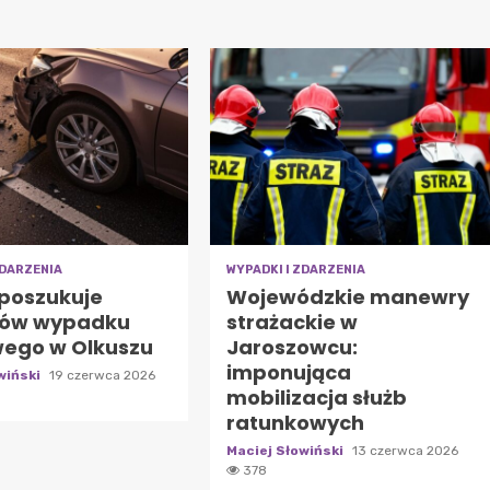
ZDARZENIA
WYPADKI I ZDARZENIA
 poszukuje
Wojewódzkie manewry
ków wypadku
strażackie w
ego w Olkuszu
Jaroszowcu:
imponująca
wiński
19 czerwca 2026
mobilizacja służb
ratunkowych
Maciej Słowiński
13 czerwca 2026
378