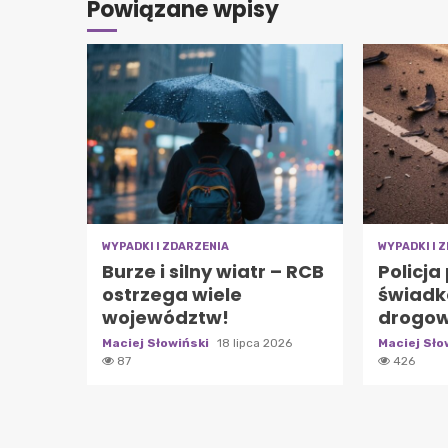
Powiązane wpisy
WYPADKI I ZDARZENIA
WYPADKI I 
Burze i silny wiatr – RCB
Policja
ostrzega wiele
świad
województw!
drogow
Maciej Słowiński
18 lipca 2026
Maciej Sło
87
426