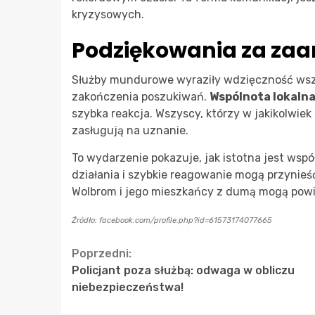
kryzysowych.
Podziękowania za za
Służby mundurowe wyraziły wdzięczność wszys
zakończenia poszukiwań.
Wspólnota lokaln
szybka reakcja. Wszyscy, którzy w jakikolwiek
zasługują na uznanie.
To wydarzenie pokazuje, jak istotna jest wsp
działania i szybkie reagowanie mogą przynie
Wolbrom i jego mieszkańcy z dumą mogą powie
Źródło: facebook.com/profile.php?id=61573174077665
Continue
Poprzedni:
Policjant poza służbą: odwaga w obliczu
Reading
niebezpieczeństwa!