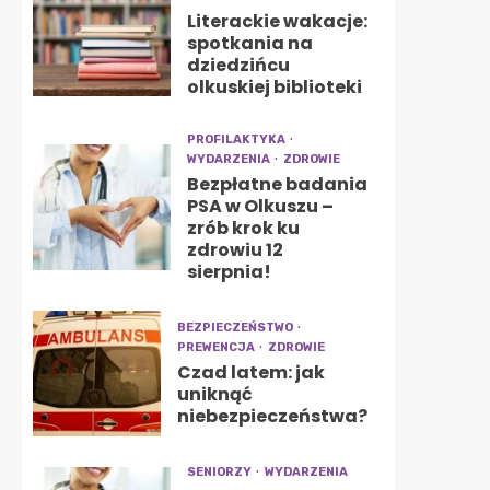
Literackie wakacje:
spotkania na
dziedzińcu
olkuskiej biblioteki
PROFILAKTYKA
WYDARZENIA
ZDROWIE
Bezpłatne badania
PSA w Olkuszu –
zrób krok ku
zdrowiu 12
sierpnia!
BEZPIECZEŃSTWO
PREWENCJA
ZDROWIE
Czad latem: jak
uniknąć
niebezpieczeństwa?
SENIORZY
WYDARZENIA