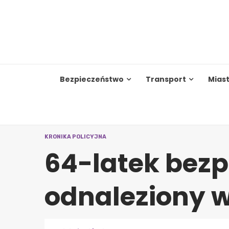
Skip
to
content
Bezpieczeństwo
Transport
Mias
KRONIKA POLICYJNA
64-latek bezp
odnaleziony 