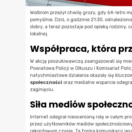
Wolbrom przeżył chwilę grozy, gdy 64-letni m
pomyślnie. Dziś, o godzinie 21:30, odnalezion
dobry, a teraz pozostaje pod opieką rodziny, c
lokalnej.
Współpraca, która pr
W akcję poszukiwawczą zaangażowali się mi
Powiatowa Policji w Olkuszu i Komisariat Poli
natychmiastowe działania okazały się kluczo
społeczności
oraz medialne wsparcie odegrał
zaginięciu.
Siła mediów społeczn
Internet odegrał nieocenioną rolę w całym pr
przez użytkowników mediów społecznościowyc
rekordowym czasie. Ta forma komunikacji jes