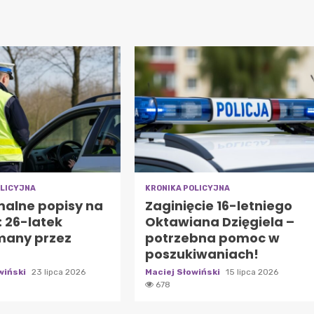
OLICYJNA
KRONIKA POLICYJNA
malne popisy na
Zaginięcie 16-letniego
 26-latek
Oktawiana Dzięgiela –
many przez
potrzebna pomoc w
poszukiwaniach!
wiński
23 lipca 2026
Maciej Słowiński
15 lipca 2026
678