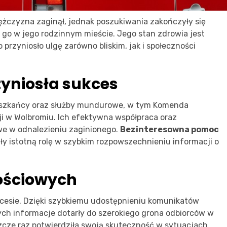
ężczyzna zaginął, jednak poszukiwania zakończyły się
o go w jego rodzinnym mieście. Jego stan zdrowia jest
o przyniosło ulgę zarówno bliskim, jak i społeczności
zyniosła sukces
eszkańcy oraz służby mundurowe, w tym Komenda
cji w Wolbromiu. Ich efektywna współpraca oraz
we w odnalezieniu zaginionego.
Bezinteresowna pomoc
y istotną rolę w szybkim rozpowszechnieniu informacji o
ościowych
ocesie. Dzięki szybkiemu udostępnieniu komunikatów
h informacje dotarły do szerokiego grona odbiorców w
zcze raz potwierdziła swoją skuteczność w sytuacjach