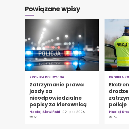
Powiązane wpisy
KRONIKA POLICYJNA
KRONIKA P
Zatrzymanie prawa
Ekstre
jazdy za
drodze:
nieodpowiedzialne
zatrzy
popisy za kierownicą
policję
Maciej Słowiński
29 lipca 2026
Maciej Sło
51
73