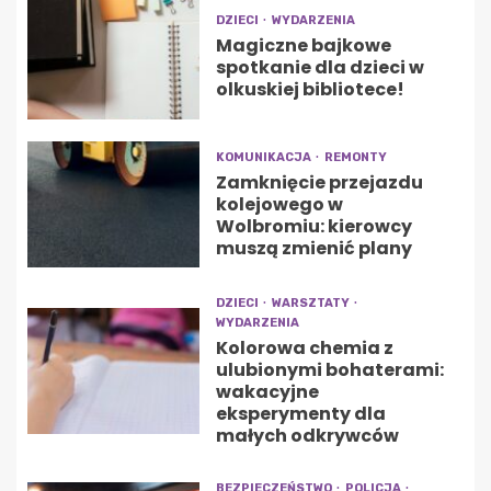
DZIECI
WYDARZENIA
Magiczne bajkowe
spotkanie dla dzieci w
olkuskiej bibliotece!
KOMUNIKACJA
REMONTY
Zamknięcie przejazdu
kolejowego w
Wolbromiu: kierowcy
muszą zmienić plany
DZIECI
WARSZTATY
WYDARZENIA
Kolorowa chemia z
ulubionymi bohaterami:
wakacyjne
eksperymenty dla
małych odkrywców
BEZPIECZEŃSTWO
POLICJA