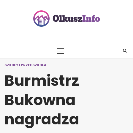
Skip
to
content
PRIMARY
MENU
SZKOŁY I PRZEDSZKOLA
Burmistrz
Bukowna
nagradza