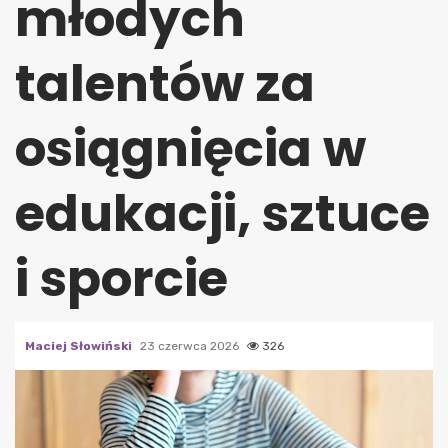
młodych
talentów za
osiągnięcia w
edukacji, sztuce
i sporcie
Maciej Słowiński
23 czerwca 2026
326