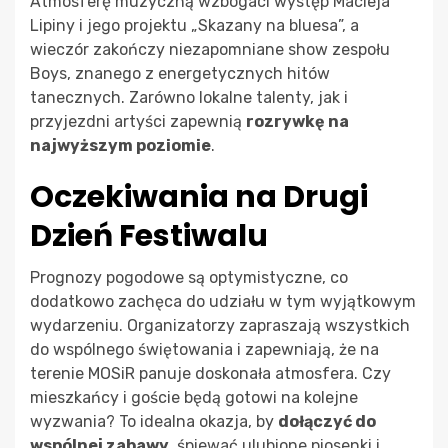
Atmosferę muzyczną wzbogaci występ Macieja
Lipiny i jego projektu „Skazany na bluesa”, a
wieczór zakończy niezapomniane show zespołu
Boys, znanego z energetycznych hitów
tanecznych. Zarówno lokalne talenty, jak i
przyjezdni artyści zapewnią
rozrywkę na
najwyższym poziomie
.
Oczekiwania na Drugi
Dzień Festiwalu
Prognozy pogodowe są optymistyczne, co
dodatkowo zachęca do udziału w tym wyjątkowym
wydarzeniu. Organizatorzy zapraszają wszystkich
do wspólnego świętowania i zapewniają, że na
terenie MOSiR panuje doskonała atmosfera. Czy
mieszkańcy i goście będą gotowi na kolejne
wyzwania? To idealna okazja, by
dołączyć do
wspólnej zabawy
, śpiewać ulubione piosenki i