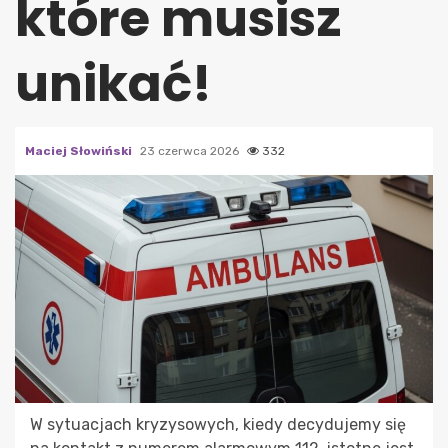
które musisz
unikać!
Maciej Słowiński
23 czerwca 2026
332
W sytuacjach kryzysowych, kiedy decydujemy się