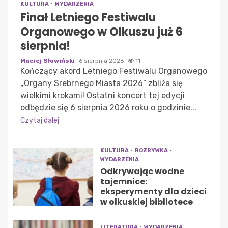
KULTURA
WYDARZENIA
Finał Letniego Festiwalu
Organowego w Olkuszu już 6
sierpnia!
Maciej Słowiński
6 sierpnia 2026
11
Kończący akord Letniego Festiwalu Organowego
„Organy Srebrnego Miasta 2026” zbliża się
wielkimi krokami! Ostatni koncert tej edycji
odbędzie się 6 sierpnia 2026 roku o godzinie...
Czytaj dalej
KULTURA
ROZRYWKA
WYDARZENIA
Odkrywając wodne
tajemnice:
eksperymenty dla dzieci
w olkuskiej bibliotece
LITERATURA
WYDARZENIA