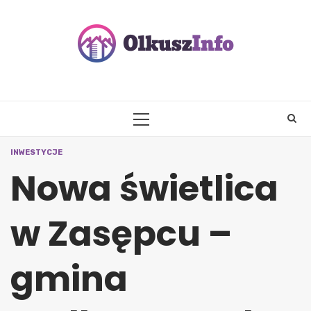
Skip
to
content
PRIMARY
MENU
INWESTYCJE
Nowa świetlica
w Zasępcu –
gmina