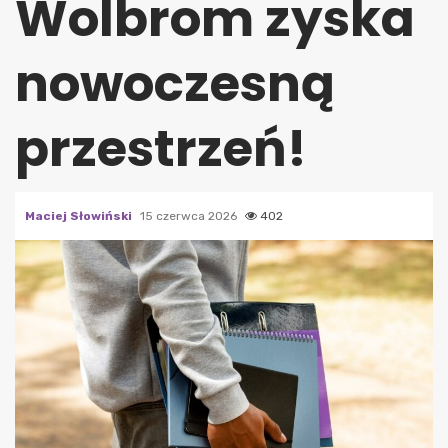
Wolbrom zyska
nowoczesną
przestrzeń!
Maciej Słowiński
15 czerwca 2026
402