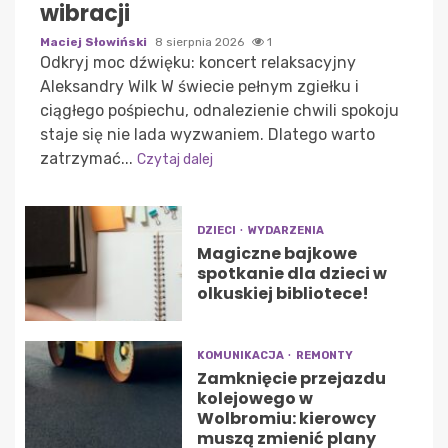
wibracji
Maciej Słowiński
8 sierpnia 2026
1
Odkryj moc dźwięku: koncert relaksacyjny
Aleksandry Wilk W świecie pełnym zgiełku i
ciągłego pośpiechu, odnalezienie chwili spokoju
staje się nie lada wyzwaniem. Dlatego warto
zatrzymać...
Czytaj dalej
DZIECI
WYDARZENIA
Magiczne bajkowe
spotkanie dla dzieci w
olkuskiej bibliotece!
KOMUNIKACJA
REMONTY
Zamknięcie przejazdu
kolejowego w
Wolbromiu: kierowcy
muszą zmienić plany