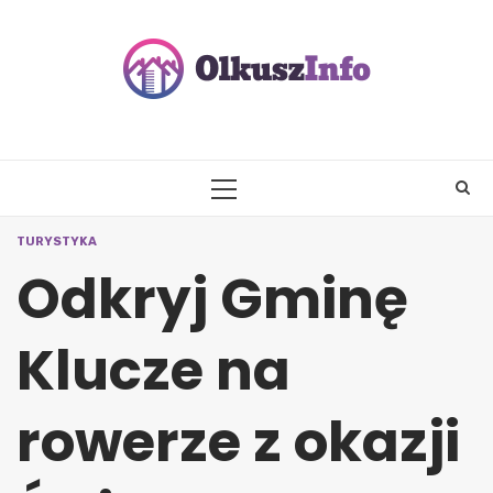
Skip
to
content
PRIMARY
MENU
TURYSTYKA
Odkryj Gminę
Klucze na
rowerze z okazji