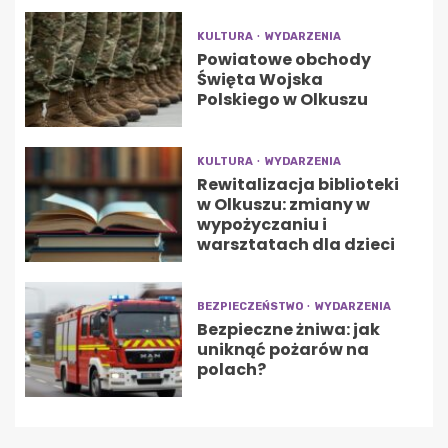
KULTURA
WYDARZENIA
Powiatowe obchody
Święta Wojska
Polskiego w Olkuszu
KULTURA
WYDARZENIA
Rewitalizacja biblioteki
w Olkuszu: zmiany w
wypożyczaniu i
warsztatach dla dzieci
BEZPIECZEŃSTWO
WYDARZENIA
Bezpieczne żniwa: jak
uniknąć pożarów na
polach?