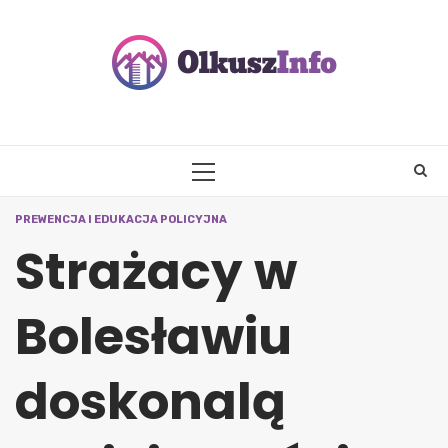
Skip
to
content
PRIMARY
MENU
PREWENCJA I EDUKACJA POLICYJNA
Strażacy w
Bolesławiu
doskonalą