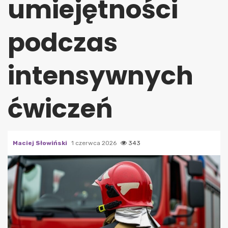
umiejętności
podczas
intensywnych
ćwiczeń
Maciej Słowiński
1 czerwca 2026
343