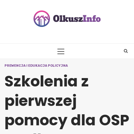
Skip
to
content
PRIMARY
MENU
PREWENCJA I EDUKACJA POLICYJNA
Szkolenia z
pierwszej
pomocy dla OSP