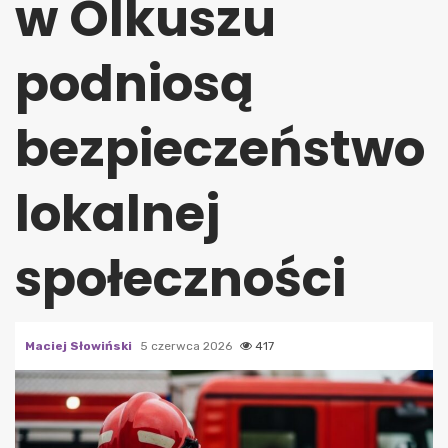
w Olkuszu
podniosą
bezpieczeństwo
lokalnej
społeczności
Maciej Słowiński
5 czerwca 2026
417