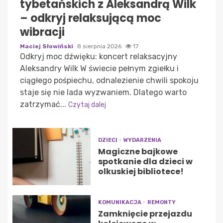
tybetańskich z Aleksandrą Wilk
– odkryj relaksującą moc
wibracji
Maciej Słowiński
8 sierpnia 2026
17
Odkryj moc dźwięku: koncert relaksacyjny
Aleksandry Wilk W świecie pełnym zgiełku i
ciągłego pośpiechu, odnalezienie chwili spokoju
staje się nie lada wyzwaniem. Dlatego warto
zatrzymać...
Czytaj dalej
DZIECI
WYDARZENIA
Magiczne bajkowe
spotkanie dla dzieci w
olkuskiej bibliotece!
KOMUNIKACJA
REMONTY
Zamknięcie przejazdu