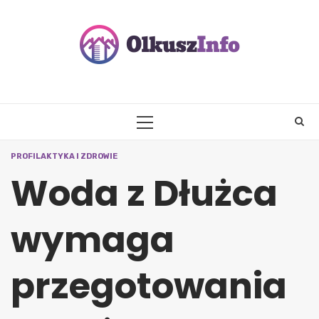
Skip
to
content
PRIMARY
MENU
PROFILAKTYKA I ZDROWIE
Woda z Dłużca
wymaga
przegotowania