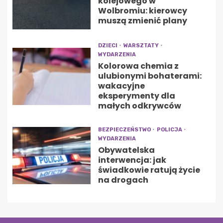
kolejowego w
Wolbromiu: kierowcy
muszą zmienić plany
DZIECI
WARSZTATY
WYDARZENIA
Kolorowa chemia z
ulubionymi bohaterami:
wakacyjne
eksperymenty dla
małych odkrywców
BEZPIECZEŃSTWO
POLICJA
WYDARZENIA
Obywatelska
interwencja: jak
świadkowie ratują życie
na drogach