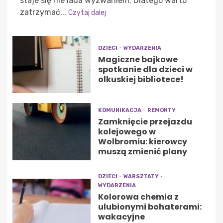
staje się nie lada wyzwaniem. Dlatego warto
zatrzymać...
Czytaj dalej
DZIECI
WYDARZENIA
Magiczne bajkowe
spotkanie dla dzieci w
olkuskiej bibliotece!
KOMUNIKACJA
REMONTY
Zamknięcie przejazdu
kolejowego w
Wolbromiu: kierowcy
muszą zmienić plany
DZIECI
WARSZTATY
WYDARZENIA
Kolorowa chemia z
ulubionymi bohaterami:
wakacyjne