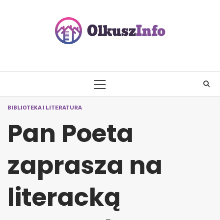
Skip
to
content
PRIMARY
MENU
BIBLIOTEKA I LITERATURA
Pan Poeta
zaprasza na
literacką