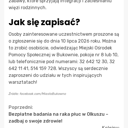
zabawy, które sprzyjają integracji i zacieśnianiu
więzi rodzinnych.
Jak się zapisać?
Osoby zainteresowane uczestnictwem proszone są
o zgłoszenie się do dnia 10 lipca 2026 roku. Można
to zrobić osobiście, odwiedzając Miejski Ośrodek
Pomocy Społecznej w Bukownie, pokoje nr 8 lub 10,
lub telefonicznie pod numerami: 32 642 12 30, 32
642 11 41, 514 159 728. Wszyscy są serdecznie
zaproszeni do udziału w tych inspirujących
warsztatach!
Źródło: facebook.com/MiastoBukowno
Continue
Poprzedni:
Bezpłatne badania na raka płuc w Olkuszu –
Reading
zadbaj o swoje zdrowie!
Kolejny: