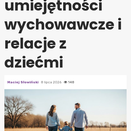
umiejętności
wychowawcze i
relacje z
dziećmi
Maciej Słowiński
8 lipca 2026
148