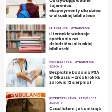
Odkrywając wodne
tajemnice:
eksperymenty dla dzieci
w olkuskiej bibliotece
LITERATURA
WYDARZENIA
Literackie wakacje:
spotkania na
dziedzińcu olkuskiej
biblioteki
PROFILAKTYKA
WYDARZENIA
ZDROWIE
Bezpłatne badania PSA
w Olkuszu – zrób krok ku
zdrowiu 12 sierpnia!
BEZPIECZEŃSTWO
PREWENCJA
ZDROWIE
Czad latem: jak uniknąć