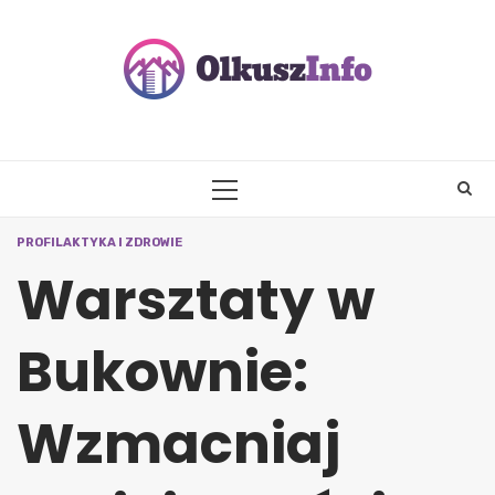
Skip
to
content
PRIMARY
MENU
PROFILAKTYKA I ZDROWIE
Warsztaty w
Bukownie:
Wzmacniaj