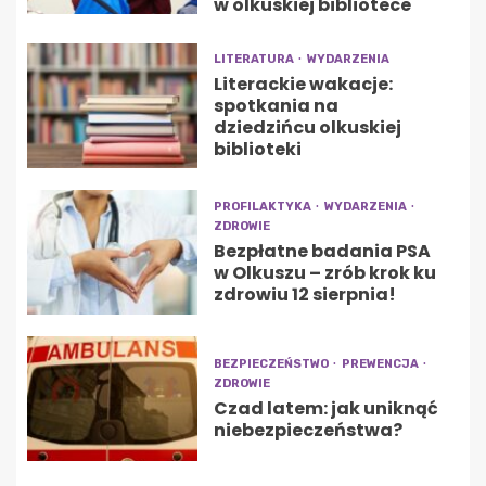
w olkuskiej bibliotece
LITERATURA
WYDARZENIA
Literackie wakacje:
spotkania na
dziedzińcu olkuskiej
biblioteki
PROFILAKTYKA
WYDARZENIA
ZDROWIE
Bezpłatne badania PSA
w Olkuszu – zrób krok ku
zdrowiu 12 sierpnia!
BEZPIECZEŃSTWO
PREWENCJA
ZDROWIE
Czad latem: jak uniknąć
niebezpieczeństwa?