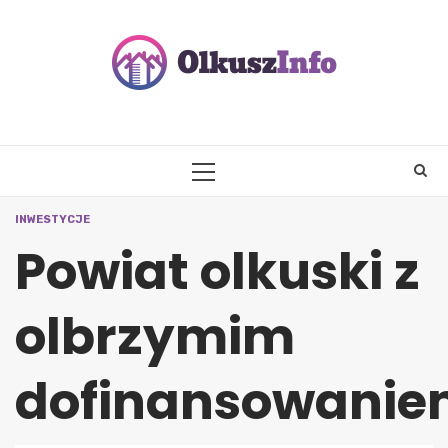
Skip
to
content
PRIMARY
MENU
INWESTYCJE
Powiat olkuski z
olbrzymim
dofinansowani