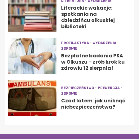
LITERATURA
WYDARZENIA
Literackie wakacje:
spotkania na
dziedzińcu olkuskiej
biblioteki
PROFILAKTYKA
WYDARZENIA
ZDROWIE
Bezpłatne badania PSA
w Olkuszu – zrób krok ku
zdrowiu 12 sierpnia!
BEZPIECZEŃSTWO
PREWENCJA
ZDROWIE
Czad latem: jak uniknąć
niebezpieczeństwa?