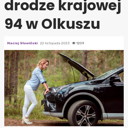
drodze krajowej
94 w Olkuszu
Maciej Słowiński
22 listopada 2023
1209