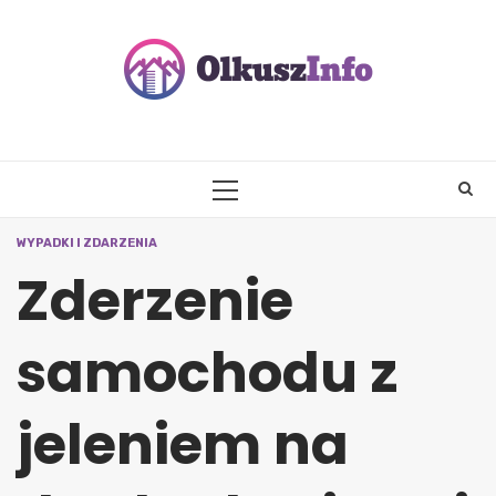
Skip
to
content
PRIMARY
MENU
WYPADKI I ZDARZENIA
Zderzenie
samochodu z
jeleniem na