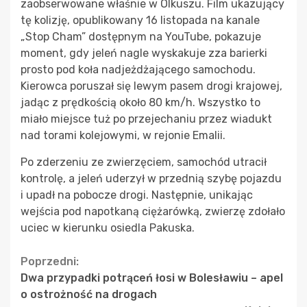
zaobserwowane właśnie w Olkuszu. Film ukazujący
tę kolizję, opublikowany 16 listopada na kanale
„Stop Cham” dostępnym na YouTube, pokazuje
moment, gdy jeleń nagle wyskakuje zza barierki
prosto pod koła nadjeżdżającego samochodu.
Kierowca poruszał się lewym pasem drogi krajowej,
jadąc z prędkością około 80 km/h. Wszystko to
miało miejsce tuż po przejechaniu przez wiadukt
nad torami kolejowymi, w rejonie Emalii.
Po zderzeniu ze zwierzęciem, samochód utracił
kontrolę, a jeleń uderzył w przednią szybę pojazdu
i upadł na pobocze drogi. Następnie, unikając
wejścia pod napotkaną ciężarówką, zwierzę zdołało
uciec w kierunku osiedla Pakuska.
Continue
Poprzedni:
Dwa przypadki potrąceń łosi w Bolesławiu – apel
Reading
o ostrożność na drogach