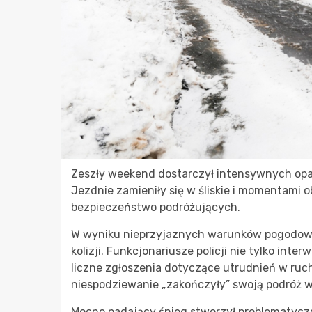
Zeszły weekend dostarczył intensywnych opa
Jezdnie zamieniły się w śliskie i momentami 
bezpieczeństwo podróżujących.
W wyniku nieprzyjaznych warunków pogodowyc
kolizji. Funkcjonariusze policji nie tylko int
liczne zgłoszenia dotyczące utrudnień w ruc
niespodziewanie „zakończyły” swoją podróż 
Mocno padający śnieg stworzył problematyczn