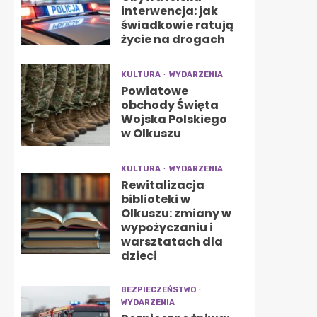
interwencja: jak
świadkowie ratują
życie na drogach
KULTURA
WYDARZENIA
Powiatowe
obchody Święta
Wojska Polskiego
w Olkuszu
KULTURA
WYDARZENIA
Rewitalizacja
biblioteki w
Olkuszu: zmiany w
wypożyczaniu i
warsztatach dla
dzieci
BEZPIECZEŃSTWO
WYDARZENIA