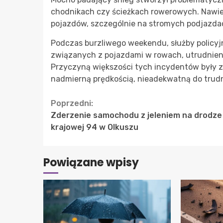
chodnikach czy ścieżkach rowerowych. Nawierz
pojazdów, szczególnie na stromych podjazda
Podczas burzliwego weekendu, służby policyj
związanych z pojazdami w rowach, utrudnien
Przyczyną większości tych incydentów były z
nadmierną prędkością, nieadekwatną do tru
Continue
Poprzedni:
Zderzenie samochodu z jeleniem na drodze
Reading
krajowej 94 w Olkuszu
Powiązane wpisy