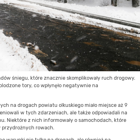
dów śniegu, które znacznie skomplikowały ruch drogowy.
oblodzone tory, co wpłynęło negatywnie na
h na drogach powiatu olkuskiego miało miejsce aż 9
erweniowali w tych zdarzeniach, ale także odpowiadali na
hu. Niektóre z nich informowały o samochodach, które
w przydrożnych rowach.
e warunki nie tylko na drogach, ale również na