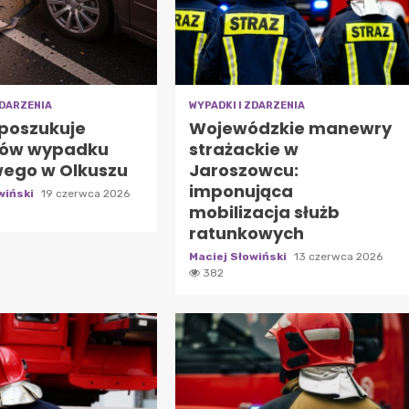
ZDARZENIA
WYPADKI I ZDARZENIA
 poszukuje
Wojewódzkie manewry
ków wypadku
strażackie w
ego w Olkuszu
Jaroszowcu:
imponująca
wiński
19 czerwca 2026
mobilizacja służb
ratunkowych
Maciej Słowiński
13 czerwca 2026
382