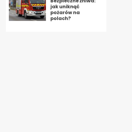
Bezpieczne żniwa:
jak uniknąć
pożarów na
polach?