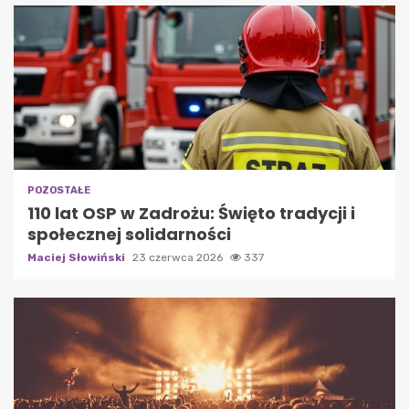
POZOSTAŁE
110 lat OSP w Zadrożu: Święto tradycji i
społecznej solidarności
Maciej Słowiński
23 czerwca 2026
337