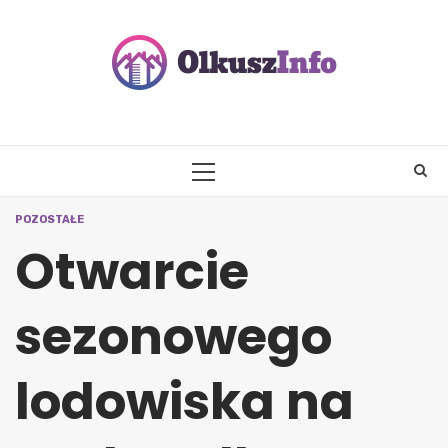
Skip
to
content
PRIMARY
MENU
POZOSTAŁE
Otwarcie
sezonowego
lodowiska na