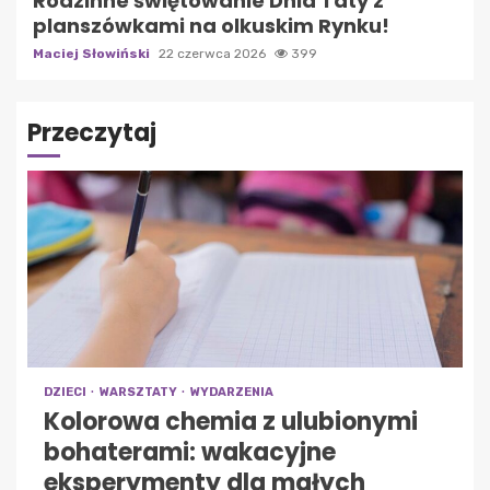
Rodzinne świętowanie Dnia Taty z
planszówkami na olkuskim Rynku!
Maciej Słowiński
22 czerwca 2026
399
Przeczytaj
DZIECI
WARSZTATY
WYDARZENIA
Kolorowa chemia z ulubionymi
bohaterami: wakacyjne
eksperymenty dla małych