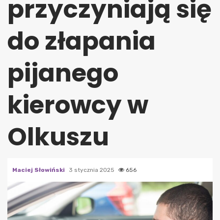
przyczyniają się
do złapania
pijanego
kierowcy w
Olkuszu
Maciej Słowiński
3 stycznia 2025
656