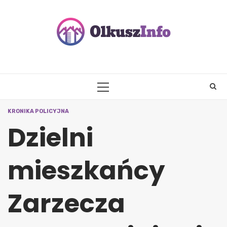
Skip
to
content
PRIMARY
MENU
KRONIKA POLICYJNA
Dzielni
mieszkańcy
Zarzecza