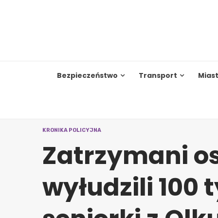
Skip
to
content
Bezpieczeństwo
Transport
Mias
KRONIKA POLICYJNA
Zatrzymani os
wyłudzili 100 