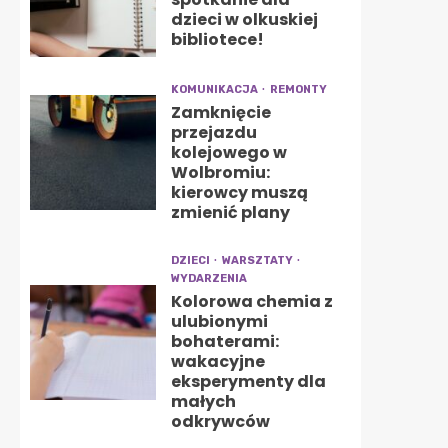
dzieci w olkuskiej
bibliotece!
KOMUNIKACJA
REMONTY
Zamknięcie
przejazdu
kolejowego w
Wolbromiu:
kierowcy muszą
zmienić plany
DZIECI
WARSZTATY
WYDARZENIA
Kolorowa chemia z
ulubionymi
bohaterami:
wakacyjne
eksperymenty dla
małych
odkrywców