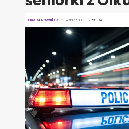
seniorki z Olk
Maciej Słowiński
10 września 2025
555