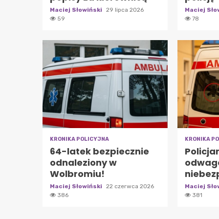
Maciej Słowiński
29 lipca 2026
Maciej Sło
59
78
KRONIKA POLICYJNA
KRONIKA P
64-latek bezpiecznie
Policja
odnaleziony w
odwaga
Wolbromiu!
niebez
Maciej Słowiński
22 czerwca 2026
Maciej Sło
386
381