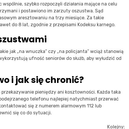
c wspólnie, szybko rozpoczęli działania mające na celu
trzymani i postawiono im zarzuty oszustwa. Sąd
sowym aresztowaniu na trzy miesiące. Za takie
wet do 8 lat, zgodnie z przepisami Kodeksu karnego.
oszustwami
kie jak „na wnuczka” czy „na policjanta” wciąż stanowią
ykorzystują ufność seniorów do służb, aby wyłudzić od
 i jak się chronić?
o przekazywanie pieniędzy ani kosztowności. Każda taka
podejrzanego telefonu najlepiej natychmiast przerwać
kontaktować się z numerem alarmowym 112 lub
ewnić się co do sytuacji.
Kolejny: