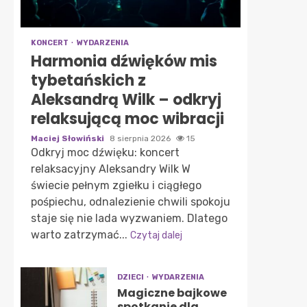
KONCERT
WYDARZENIA
Harmonia dźwięków mis
tybetańskich z
Aleksandrą Wilk – odkryj
relaksującą moc wibracji
Maciej Słowiński
8 sierpnia 2026
15
Odkryj moc dźwięku: koncert
relaksacyjny Aleksandry Wilk W
świecie pełnym zgiełku i ciągłego
pośpiechu, odnalezienie chwili spokoju
staje się nie lada wyzwaniem. Dlatego
warto zatrzymać...
Czytaj dalej
DZIECI
WYDARZENIA
Magiczne bajkowe
spotkanie dla