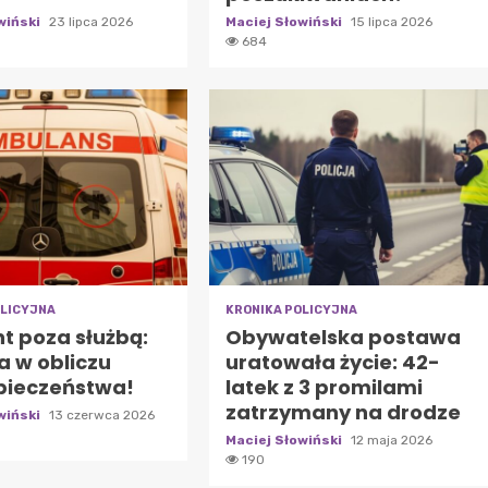
wiński
23 lipca 2026
Maciej Słowiński
15 lipca 2026
684
OLICYJNA
KRONIKA POLICYJNA
nt poza służbą:
Obywatelska postawa
 w obliczu
uratowała życie: 42-
pieczeństwa!
latek z 3 promilami
zatrzymany na drodze
wiński
13 czerwca 2026
Maciej Słowiński
12 maja 2026
190