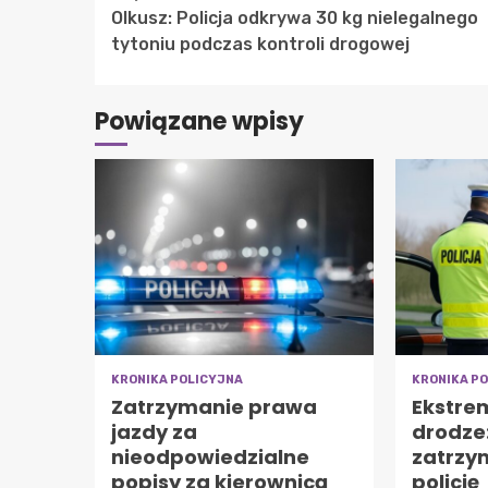
Olkusz: Policja odkrywa 30 kg nielegalnego
Reading
tytoniu podczas kontroli drogowej
Powiązane wpisy
KRONIKA POLICYJNA
KRONIKA P
Zatrzymanie prawa
Ekstre
jazdy za
drodze:
nieodpowiedzialne
zatrzy
popisy za kierownicą
policję