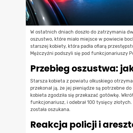
W ostatnich dniach doszło do zatrzymania 
oszustwo, które miało miejsce w powiecie bo
starszej kobiety, która padła ofiarą przestę
Mężczyźni podszyli się pod funkcjonariuszy P
Przebieg oszustwa: ja
Starsza kobieta z powiatu olkuskiego otrzymał
przekonał ją, że jej pieniądze są potrzebne 
kobieta zgodziła się przekazać gotówkę. Wkr
funkcjonariusz, i odebrał 100 tysięcy złotych
została oszukana.
Reakcja policji i ares