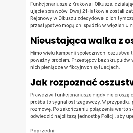
Funkcjonariusze z Krakowa i Olkusza, działają
ujęcie sprawców. Dwaj 21-latkowie zostali za
Rejonowy w Olkuszu zdecydował o ich tymcza
przestępstwo mogą oni spędzić w więzieniu na
Nieustająca walka z 
Mimo wielu kampanii społecznych, oszustwa ta
poważny problem. Przestępcy bez skrupułów w
nich pieniądze w fikcyjnych sytuacjach.
Jak rozpoznać oszustwo
Prawdziwi funkcjonariusze nigdy nie proszą 
prośba to sygnał ostrzegawczy. W przypadku 
rozmowę. Po zakończeniu połączenia warto s
odwiedzić najbliższą jednostkę Policji, aby up
Continue
Poprzedni: