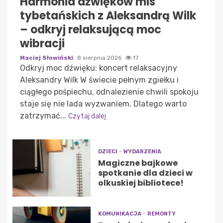
Harmonia dźwięków mis
tybetańskich z Aleksandrą Wilk
– odkryj relaksującą moc
wibracji
Maciej Słowiński
8 sierpnia 2026
17
Odkryj moc dźwięku: koncert relaksacyjny
Aleksandry Wilk W świecie pełnym zgiełku i
ciągłego pośpiechu, odnalezienie chwili spokoju
staje się nie lada wyzwaniem. Dlatego warto
zatrzymać...
Czytaj dalej
DZIECI
WYDARZENIA
Magiczne bajkowe
spotkanie dla dzieci w
olkuskiej bibliotece!
KOMUNIKACJA
REMONTY