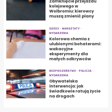
Zamknięcie przejazdu
kolejowego w
Wolbromiu: kierowcy
muszą zmienić plany
DZIECI
WARSZTATY
WYDARZENIA
Kolorowa chemia z
ulubionymi bohaterami:
wakacyjne
eksperymenty dla
małych odkrywców
BEZPIECZEŃSTWO
POLICJA
WYDARZENIA
Obywatelska
interwencja: jak
świadkowie ratują życie
na drogach