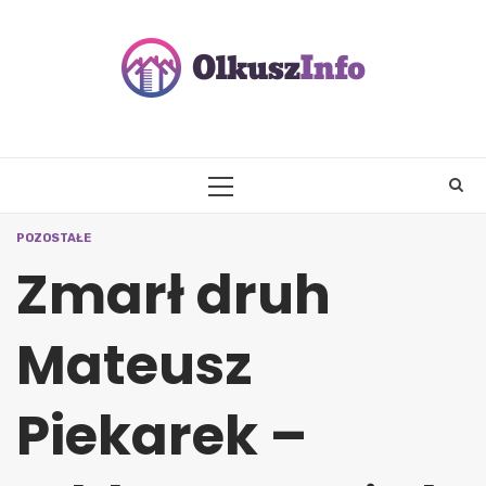
Skip
to
content
PRIMARY
MENU
POZOSTAŁE
Zmarł druh
Mateusz
Piekarek –