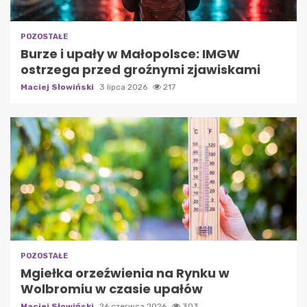
POZOSTAŁE
Burze i upały w Małopolsce: IMGW
ostrzega przed groźnymi zjawiskami
Maciej Słowiński
3 lipca 2026
217
POZOSTAŁE
Mgiełka orzeźwienia na Rynku w
Wolbromiu w czasie upałów
Maciej Słowiński
26 czerwca 2026
303