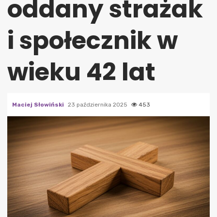
oddany strażak
i społecznik w
wieku 42 lat
Maciej Słowiński
23 października 2025
453