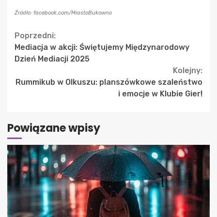
Źródło: facebook.com/MiastoBukowno
Continue
Poprzedni:
Mediacja w akcji: Świętujemy Międzynarodowy
Reading
Dzień Mediacji 2025
Kolejny:
Rummikub w Olkuszu: planszówkowe szaleństwo
i emocje w Klubie Gier!
Powiązane wpisy