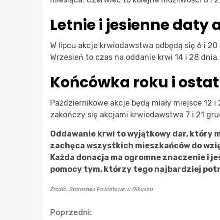
Letnie i jesienne daty 
W lipcu akcje krwiodawstwa odbędą się 6 i 20 d
Wrzesień to czas na oddanie krwi 14 i 28 dnia.
Końcówka roku i ostat
Październikowe akcje będą miały miejsce 12 i 
zakończy się akcjami krwiodawstwa 7 i 21 gru
Oddawanie krwi to wyjątkowy dar, który 
zachęca wszystkich mieszkańców do wzię
Każda donacja ma ogromne znaczenie i je
pomocy tym, którzy tego najbardziej pot
Źródło: Starostwo Powiatowe w Olkuszu
Continue
Poprzedni: