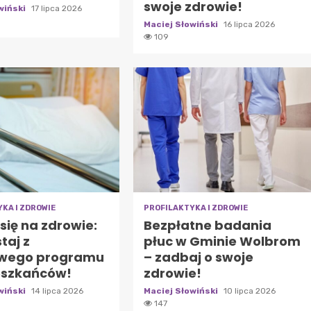
swoje zdrowie!
wiński
17 lipca 2026
Maciej Słowiński
16 lipca 2026
109
KA I ZDROWIE
PROFILAKTYKA I ZDROWIE
się na zdrowie:
Bezpłatne badania
taj z
płuc w Gminie Wolbrom
wego programu
– zadbaj o swoje
eszkańców!
zdrowie!
wiński
14 lipca 2026
Maciej Słowiński
10 lipca 2026
147