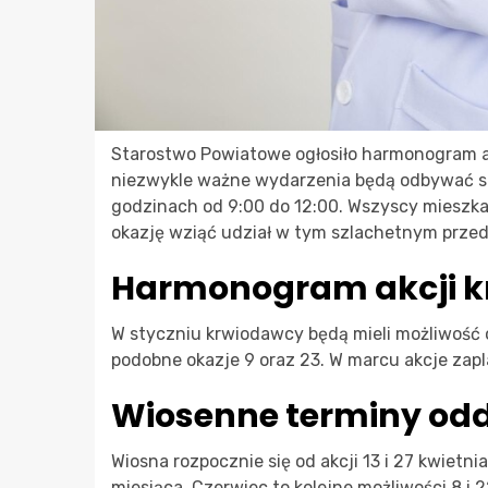
Starostwo Powiatowe ogłosiło harmonogram a
niezwykle ważne wydarzenia będą odbywać się
godzinach od 9:00 do 12:00. Wszyscy mieszkań
okazję wziąć udział w tym szlachetnym przed
Harmonogram akcji k
W styczniu krwiodawcy będą mieli możliwość o
podobne okazje 9 oraz 23. W marcu akcje zapl
Wiosenne terminy od
Wiosna rozpocznie się od akcji 13 i 27 kwietn
miesiąca. Czerwiec to kolejne możliwości 8 i 2