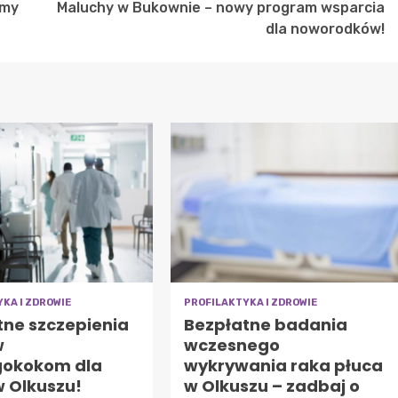
amy
Maluchy w Bukownie – nowy program wsparcia
dla noworodków!
KA I ZDROWIE
PROFILAKTYKA I ZDROWIE
tne szczepienia
Bezpłatne badania
w
wczesnego
okokom dla
wykrywania raka płuca
w Olkuszu!
w Olkuszu – zadbaj o