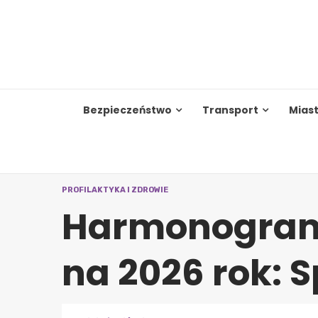
Skip
to
content
Bezpieczeństwo
Transport
Mias
PROFILAKTYKA I ZDROWIE
Harmonogram
na 2026 rok: 