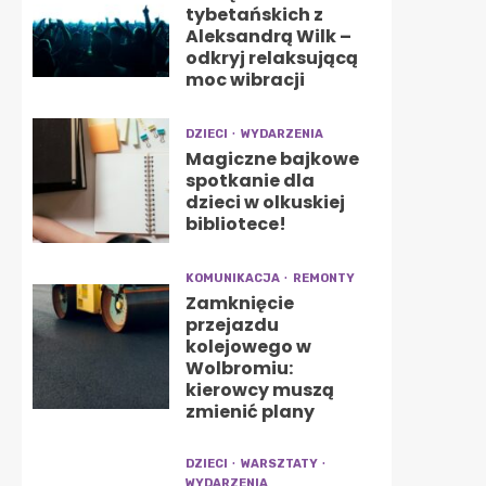
tybetańskich z
Aleksandrą Wilk –
odkryj relaksującą
moc wibracji
DZIECI
WYDARZENIA
Magiczne bajkowe
spotkanie dla
dzieci w olkuskiej
bibliotece!
KOMUNIKACJA
REMONTY
Zamknięcie
przejazdu
kolejowego w
Wolbromiu:
kierowcy muszą
zmienić plany
DZIECI
WARSZTATY
WYDARZENIA