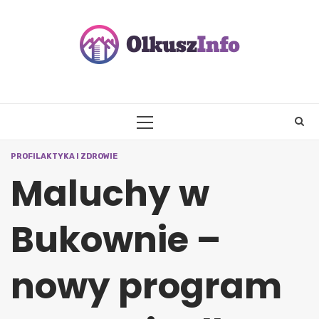
Skip
to
content
PRIMARY
MENU
PROFILAKTYKA I ZDROWIE
Maluchy w
Bukownie –
nowy program