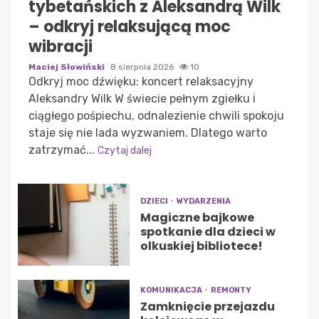
tybetańskich z Aleksandrą Wilk
– odkryj relaksującą moc
wibracji
Maciej Słowiński
8 sierpnia 2026
10
Odkryj moc dźwięku: koncert relaksacyjny
Aleksandry Wilk W świecie pełnym zgiełku i
ciągłego pośpiechu, odnalezienie chwili spokoju
staje się nie lada wyzwaniem. Dlatego warto
zatrzymać...
Czytaj dalej
DZIECI
WYDARZENIA
Magiczne bajkowe
spotkanie dla dzieci w
olkuskiej bibliotece!
KOMUNIKACJA
REMONTY
Zamknięcie przejazdu