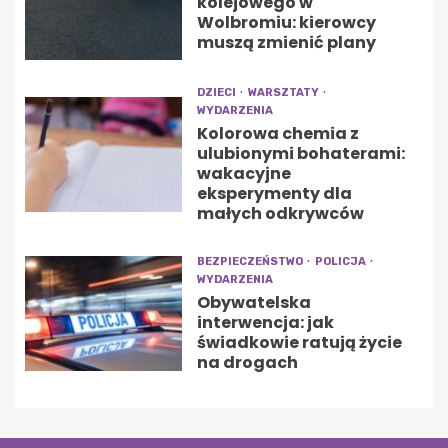
kolejowego w
Wolbromiu: kierowcy
muszą zmienić plany
DZIECI
WARSZTATY
WYDARZENIA
Kolorowa chemia z
ulubionymi bohaterami:
wakacyjne
eksperymenty dla
małych odkrywców
BEZPIECZEŃSTWO
POLICJA
WYDARZENIA
Obywatelska
interwencja: jak
świadkowie ratują życie
na drogach