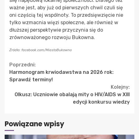
siłę napędową lokalnej społeczności. Dlatego też
ważne jest, aby już od pierwszych chwil czuli się
oni częścią tej wspólnoty. To przedsięwzięcie nie
tylko wzmacnia więzi społeczne, ale również w
dłuższej perspektywie przyczynia się do
zrównoważonego rozwoju Bukowna.
Źródło: facebook.com/MiastoBukowno
Continue
Poprzedni:
Harmonogram krwiodawstwa na 2026 rok:
Reading
Sprawdź terminy!
Kolejny:
Olkusz: Uczniowie obalają mity o HIV/AIDS w XIII
edycji konkursu wiedzy
Powiązane wpisy