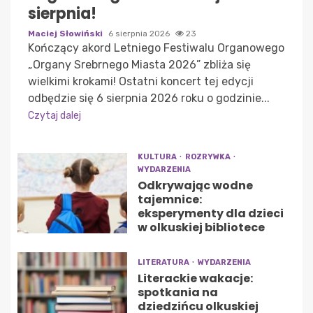
sierpnia!
Maciej Słowiński
6 sierpnia 2026
23
Kończący akord Letniego Festiwalu Organowego
„Organy Srebrnego Miasta 2026” zbliża się
wielkimi krokami! Ostatni koncert tej edycji
odbędzie się 6 sierpnia 2026 roku o godzinie...
Czytaj dalej
KULTURA
ROZRYWKA
WYDARZENIA
Odkrywając wodne
tajemnice:
eksperymenty dla dzieci
w olkuskiej bibliotece
LITERATURA
WYDARZENIA
Literackie wakacje:
spotkania na
dziedzińcu olkuskiej