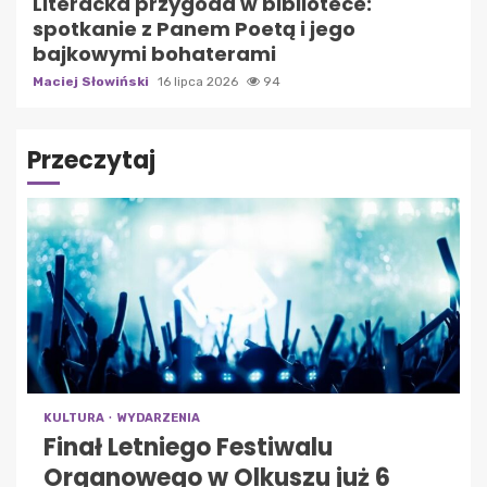
Literacka przygoda w bibliotece:
spotkanie z Panem Poetą i jego
bajkowymi bohaterami
Maciej Słowiński
16 lipca 2026
94
Przeczytaj
KULTURA
WYDARZENIA
Finał Letniego Festiwalu
Organowego w Olkuszu już 6