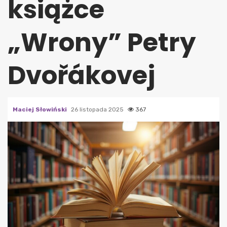
książce
„Wrony” Petry
Dvořákovej
Maciej Słowiński
26 listopada 2025
367