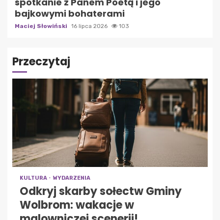
spotkanie z Panem Poetą i jego
bajkowymi bohaterami
Maciej Słowiński
16 lipca 2026
103
Przeczytaj
KULTURA
WYDARZENIA
Odkryj skarby sołectw Gminy
Wolbrom: wakacje w
malowniczej scenerii!