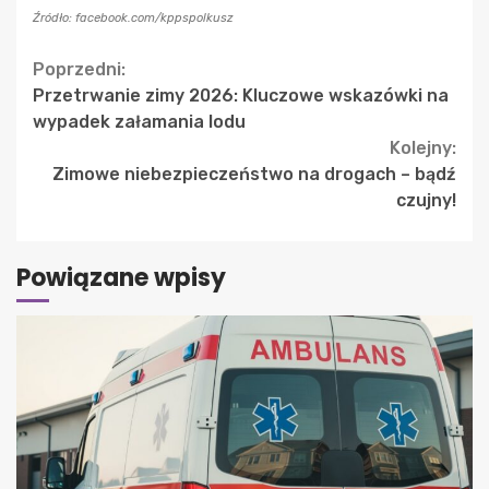
Źródło: facebook.com/kppspolkusz
Continue
Poprzedni:
Przetrwanie zimy 2026: Kluczowe wskazówki na
Reading
wypadek załamania lodu
Kolejny:
Zimowe niebezpieczeństwo na drogach – bądź
czujny!
Powiązane wpisy