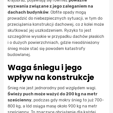
krajobraz, pojawiają się również
poważne
wyzwania związane z jego zaleganiem na
dachach budynków
. Obfite opady mogą
prowadzić do niebezpiecznych sytuacji, w tym do
przeciążenia konstrukcji dachowej, co z kolei może
skutkować jej uszkodzeniem. Ryzyko to jest
szczególnie wysokie w przypadku dachów płaskich
i o dużych powierzchniach, gdzie nieodśnieżony
śnieg może stać się powodem katastrofy
budowlanej.
Waga śniegu i jego
wpływ na konstrukcje
Śnieg nie jest jednorodny pod względem wagi.
Świeży puch może ważyć do 200 kg na metr
sześcienny
, podczas gdy mokry śnieg to już 700-
800 kg, a lód osiąga masę około 900 kg na metr
sześcienny. To znaczące obciążenie dla każdej