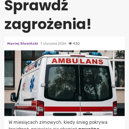
Sprawdź
zagrożenia!
Maciej Słowiński
7 stycznia 2026
430
W miesiącach zimowych, kiedy śnieg pokrywa