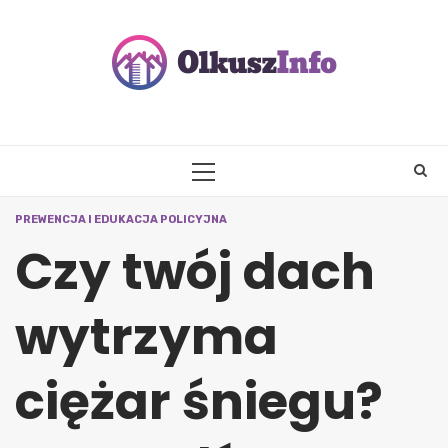
Skip
to
content
PRIMARY
MENU
PREWENCJA I EDUKACJA POLICYJNA
Czy twój dach
wytrzyma
ciężar śniegu?