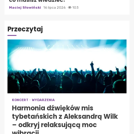
Maciej Słowiński
16 lipca 2026
103
Przeczytaj
KONCERT
WYDARZENIA
Harmonia dźwięków mis
tybetańskich z Aleksandrą Wilk
– odkryj relaksującą moc
wibracji