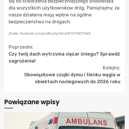
się do stworzenia bezpieczniejszego środowiska
dla wszystkich użytkowników dróg. Pamiętajmy, że
nasze działania mają wpływ na ogólne
bezpieczeństwo na drogach.
Źródło: facebook.com/profile.php?id=61573174077665
Continue
Poprzedni:
Czy twój dach wytrzyma ciężar śniegu? Sprawdź
Reading
zagrożenia!
Kolejny:
Obowiązkowe czujki dymu i tlenku węgla w
obiektach noclegowych do 2026 roku
Powiązane wpisy