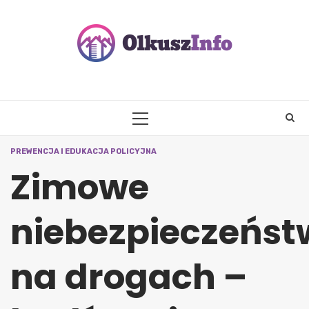
Skip
to
content
PRIMARY
MENU
PREWENCJA I EDUKACJA POLICYJNA
Zimowe
niebezpieczeńst
na drogach –