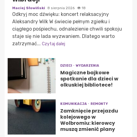
Maciej Słowiński
8 sierpnia 2026
18
Odkryj moc dźwięku: koncert relaksacyjny
Aleksandry Wilk W świecie pełnym zgiełku i
ciągłego pośpiechu, odnalezienie chwili spokoju
staje się nie lada wyzwaniem. Dlatego warto
zatrzymać...
Czytaj dalej
DZIECI
WYDARZENIA
Magiczne bajkowe
spotkanie dla dzieci w
olkuskiej bibliotece!
KOMUNIKACJA
REMONTY
Zamknięcie przejazdu
kolejowego w
Wolbromiu: kierowcy
muszą zmienić plany