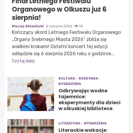
Finał Letniego Festiwalu
Organowego w Olkuszu już 6
sierpnia!
Maciej Słowiński
6 sierpnia 2026
14
Kończący akord Letniego Festiwalu Organowego
„Organy Srebrnego Miasta 2026” zbliża się
wielkimi krokami! Ostatni koncert tej edycji
odbędzie się 6 sierpnia 2026 roku o godzinie...
Czytaj dalej
KULTURA
ROZRYWKA
WYDARZENIA
Odkrywając wodne
tajemnice:
eksperymenty dla dzieci
w olkuskiej bibliotece
LITERATURA
WYDARZENIA
Literackie wakacje: