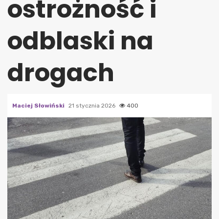
ostrożność i
odblaski na
drogach
Maciej Słowiński
21 stycznia 2026
400