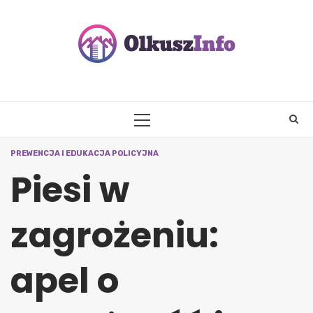
Skip
to
content
PRIMARY
MENU
PREWENCJA I EDUKACJA POLICYJNA
Piesi w
zagrożeniu:
apel o