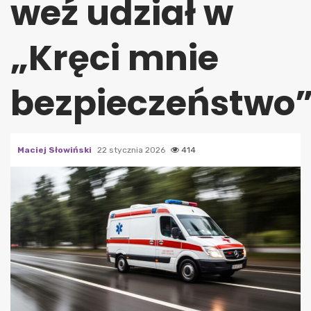
weź udział w
„Kręci mnie
bezpieczeństwo”
Maciej Słowiński
22 stycznia 2026
414