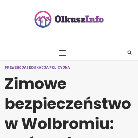
Skip
to
content
PRIMARY
MENU
PREWENCJA I EDUKACJA POLICYJNA
Zimowe
bezpieczeństwo
w Wolbromiu: