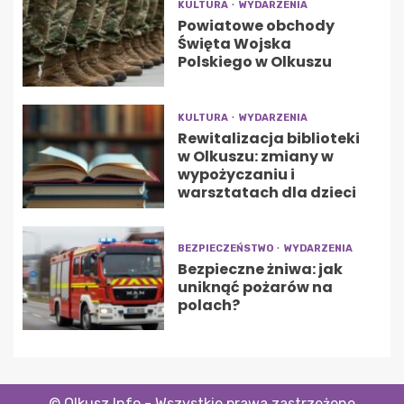
KULTURA
WYDARZENIA
Powiatowe obchody
Święta Wojska
Polskiego w Olkuszu
KULTURA
WYDARZENIA
Rewitalizacja biblioteki
w Olkuszu: zmiany w
wypożyczaniu i
warsztatach dla dzieci
BEZPIECZEŃSTWO
WYDARZENIA
Bezpieczne żniwa: jak
uniknąć pożarów na
polach?
© Olkusz Info - Wszystkie prawa zastrzeżone