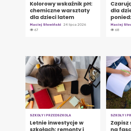
Kolorowy wskaźnik pH:
Czaruj
chemiczne warsztaty
dla dzi
dla dzieci latem
ponied
Maciej Słowiński
24 lipca 2026
Maciej Sło
67
68
SZKOŁY I PRZEDSZKOLA
SZKOŁY I 
Letnie inwestycje w
Zapisz 
szkołach: remonty i
na fas