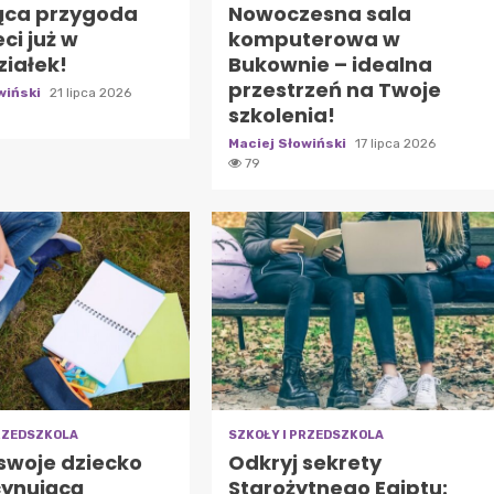
ąca przygoda
Nowoczesna sala
eci już w
komputerowa w
ziałek!
Bukownie – idealna
przestrzeń na Twoje
wiński
21 lipca 2026
szkolenia!
Maciej Słowiński
17 lipca 2026
79
PRZEDSZKOLA
SZKOŁY I PRZEDSZKOLA
swoje dziecko
Odkryj sekrety
cynującą
Starożytnego Egiptu: