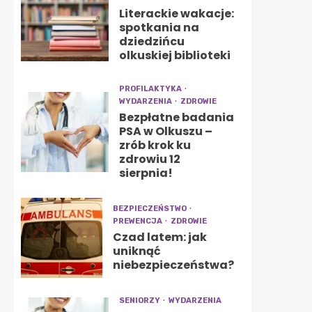
Literackie wakacje:
spotkania na
dziedzińcu
olkuskiej biblioteki
PROFILAKTYKA
WYDARZENIA
ZDROWIE
Bezpłatne badania
PSA w Olkuszu –
zrób krok ku
zdrowiu 12
sierpnia!
BEZPIECZEŃSTWO
PREWENCJA
ZDROWIE
Czad latem: jak
uniknąć
niebezpieczeństwa?
SENIORZY
WYDARZENIA