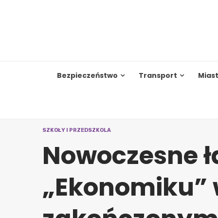
Skip
to
content
Bezpieczeństwo
Transport
Mias
SZKOŁY I PRZEDSZKOLA
Nowoczesne ł
„Ekonomiku” 