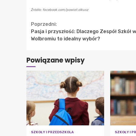
Źródło: facebook.com/powiat.olkusz
Continue
Poprzedni:
Pasja i przyszłość: Dlaczego Zespół Szkół 
Reading
Wolbromiu to idealny wybór?
Powiązane wpisy
SZKOŁY I PRZEDSZKOLA
SZKOŁY I 