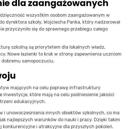
nie dla zaangażowanych
ł wdzięczność wszystkim osobom zaangażowanym w
do dyrektora szkoły, Wojciecha Panka, który nadzorował
e przyczyniło się do sprawnego przebiegu całego
kturę szkolną są priorytetem dla lokalnych władz,
acy. Nowe łazienki to krok w stronę zapewnienia uczniom
 i dobremu samopoczuciu.
woju
cjatyw mających na celu poprawę infrastruktury
e inwestycje, które mają na celu podniesienie jakości
trzeni edukacyjnych.
w i unowocześniania innych obiektów szkolnych, co ma
ak najlepszych warunków do nauki i pracy. Dzięki takim
ej konkurencyjne i atrakcyjne dla przyszłych pokoleń.