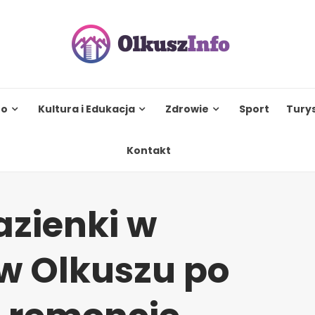
to
Kultura i Edukacja
Zdrowie
Sport
Tury
Kontakt
azienki w
w Olkuszu po