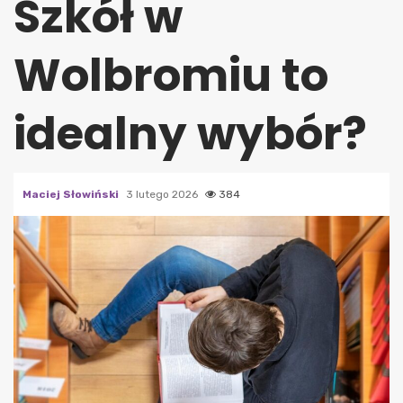
Szkół w
Wolbromiu to
idealny wybór?
Maciej Słowiński
3 lutego 2026
384