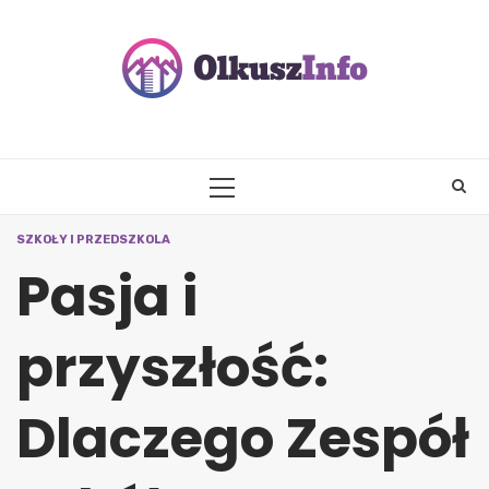
Skip
to
content
PRIMARY
MENU
SZKOŁY I PRZEDSZKOLA
Pasja i
przyszłość:
Dlaczego Zespół