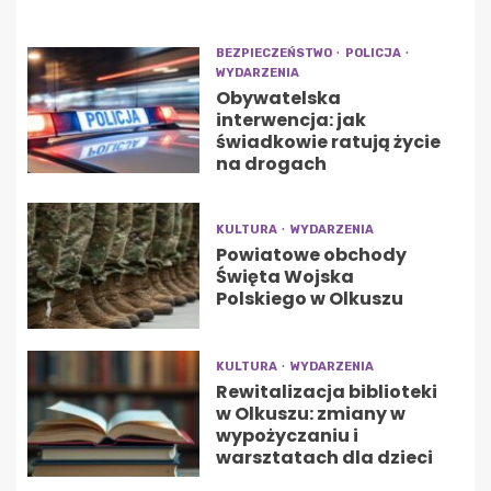
BEZPIECZEŃSTWO
POLICJA
WYDARZENIA
Obywatelska
interwencja: jak
świadkowie ratują życie
na drogach
KULTURA
WYDARZENIA
Powiatowe obchody
Święta Wojska
Polskiego w Olkuszu
KULTURA
WYDARZENIA
Rewitalizacja biblioteki
w Olkuszu: zmiany w
wypożyczaniu i
warsztatach dla dzieci