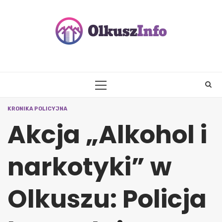
Skip
to
content
PRIMARY
MENU
KRONIKA POLICYJNA
Akcja „Alkohol i
narkotyki” w
Olkuszu: Policja