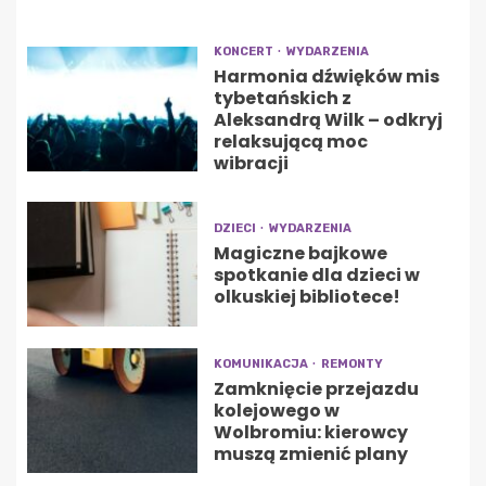
KONCERT
WYDARZENIA
Harmonia dźwięków mis
tybetańskich z
Aleksandrą Wilk – odkryj
relaksującą moc
wibracji
DZIECI
WYDARZENIA
Magiczne bajkowe
spotkanie dla dzieci w
olkuskiej bibliotece!
KOMUNIKACJA
REMONTY
Zamknięcie przejazdu
kolejowego w
Wolbromiu: kierowcy
muszą zmienić plany