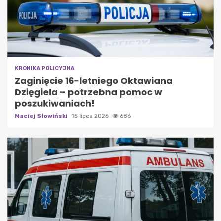
KRONIKA POLICYJNA
Zaginięcie 16-letniego Oktawiana
Dzięgiela – potrzebna pomoc w
poszukiwaniach!
Maciej Słowiński
15 lipca 2026
686