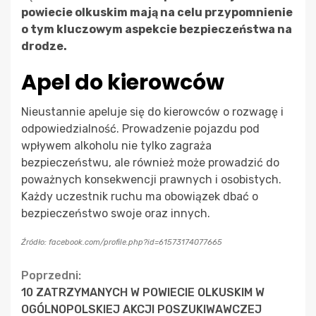
powiecie olkuskim mają na celu przypomnienie
o tym kluczowym aspekcie bezpieczeństwa na
drodze.
Apel do kierowców
Nieustannie apeluje się do kierowców o rozwagę i
odpowiedzialność. Prowadzenie pojazdu pod
wpływem alkoholu nie tylko zagraża
bezpieczeństwu, ale również może prowadzić do
poważnych konsekwencji prawnych i osobistych.
Każdy uczestnik ruchu ma obowiązek dbać o
bezpieczeństwo swoje oraz innych.
Źródło: facebook.com/profile.php?id=61573174077665
Continue
Poprzedni:
10 ZATRZYMANYCH W POWIECIE OLKUSKIM W
Reading
OGÓLNOPOLSKIEJ AKCJI POSZUKIWAWCZEJ