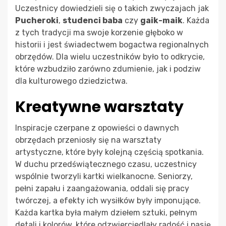
Uczestnicy dowiedzieli się o takich zwyczajach jak
Pucheroki
,
studenci baba
czy
gaik-maik
. Każda
z tych tradycji ma swoje korzenie głęboko w
historii i jest świadectwem bogactwa regionalnych
obrzędów. Dla wielu uczestników było to odkrycie,
które wzbudziło zarówno zdumienie, jak i podziw
dla kulturowego dziedzictwa.
Kreatywne warsztaty
Inspiracje czerpane z opowieści o dawnych
obrzędach przeniosły się na warsztaty
artystyczne, które były kolejną częścią spotkania.
W duchu przedświątecznego czasu, uczestnicy
wspólnie tworzyli kartki wielkanocne. Seniorzy,
pełni zapału i zaangażowania, oddali się pracy
twórczej, a efekty ich wysiłków były imponujące.
Każda kartka była małym dziełem sztuki, pełnym
detali i kolorów, które odzwierciedlały radość i pasję