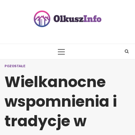
Skip
to
content
PRIMARY
MENU
POZOSTAŁE
Wielkanocne
wspomnienia i
tradycje w