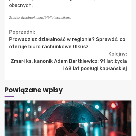
obecnych.
Źródło: facebook.com/biblioteka.olkusz
Continue
Poprzedni:
Prowadzisz działalność w regionie? Sprawdź, co
Reading
oferuje biuro rachunkowe Olkusz
Kolejny:
Zmarł ks. kanonik Adam Bartkiewicz: 91 lat życia
i 68 lat posługi kapłańskiej
Powiązane wpisy