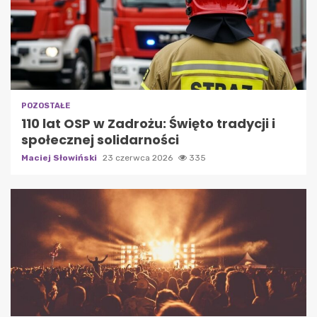
POZOSTAŁE
110 lat OSP w Zadrożu: Święto tradycji i
społecznej solidarności
Maciej Słowiński
23 czerwca 2026
335