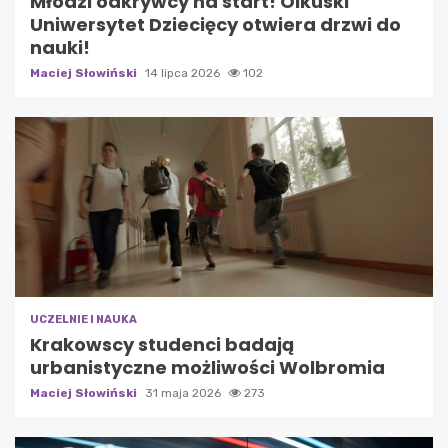
Młodzi odkrywcy na start! Olkuski
Uniwersytet Dziecięcy otwiera drzwi do
nauki!
Maciej Słowiński
14 lipca 2026
102
UCZELNIE I NAUKA
Krakowscy studenci badają
urbanistyczne możliwości Wolbromia
Maciej Słowiński
31 maja 2026
273