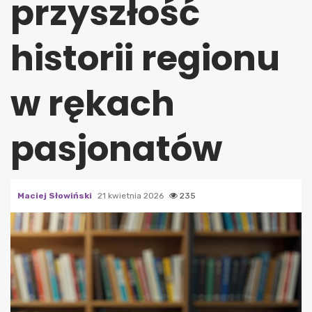
przyszłość
historii regionu
w rękach
pasjonatów
Maciej Słowiński
21 kwietnia 2026
235