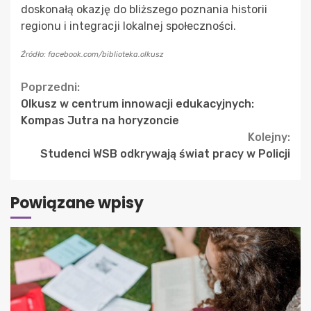
doskonałą okazję do bliższego poznania historii
regionu i integracji lokalnej społeczności.
Źródło: facebook.com/biblioteka.olkusz
Continue
Poprzedni:
Olkusz w centrum innowacji edukacyjnych:
Reading
Kompas Jutra na horyzoncie
Kolejny:
Studenci WSB odkrywają świat pracy w Policji
Powiązane wpisy