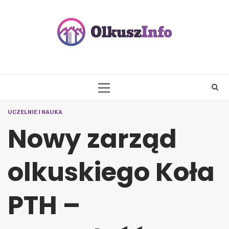
Skip
to
content
PRIMARY
MENU
UCZELNIE I NAUKA
Nowy zarząd
olkuskiego Koła
PTH –