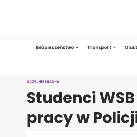
Skip
to
content
Bezpieczeństwo
Transport
Mias
UCZELNIE I NAUKA
Studenci WSB
pracy w Policj