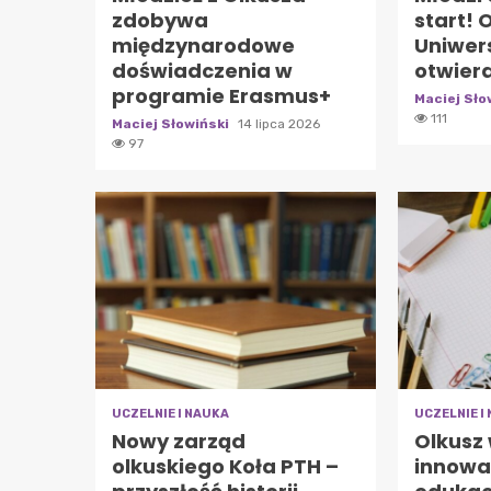
zdobywa
start! 
międzynarodowe
Uniwers
doświadczenia w
otwiera
programie Erasmus+
Maciej Sło
111
Maciej Słowiński
14 lipca 2026
97
UCZELNIE I NAUKA
UCZELNIE I
Nowy zarząd
Olkusz
olkuskiego Koła PTH –
innowa