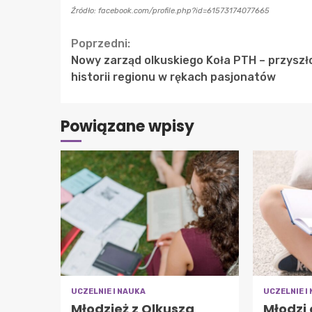
Źródło: facebook.com/profile.php?id=61573174077665
Continue
Poprzedni:
Nowy zarząd olkuskiego Koła PTH – przyszł
Reading
historii regionu w rękach pasjonatów
Powiązane wpisy
UCZELNIE I NAUKA
UCZELNIE I
Młodzież z Olkusza
Młodzi