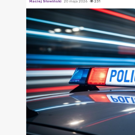
Maciej Słowiński
20 maja 2026
231