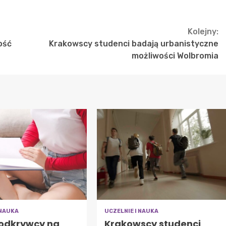
Kolejny:
ość
Krakowscy studenci badają urbanistyczne
możliwości Wolbromia
 NAUKA
UCZELNIE I NAUKA
 odkrywcy na
Krakowscy studenci