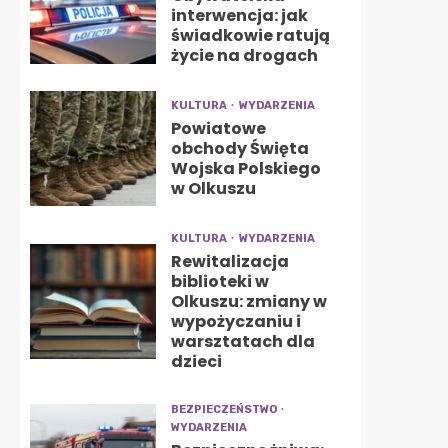
interwencja: jak
świadkowie ratują
życie na drogach
KULTURA
WYDARZENIA
Powiatowe
obchody Święta
Wojska Polskiego
w Olkuszu
KULTURA
WYDARZENIA
Rewitalizacja
biblioteki w
Olkuszu: zmiany w
wypożyczaniu i
warsztatach dla
dzieci
BEZPIECZEŃSTWO
WYDARZENIA