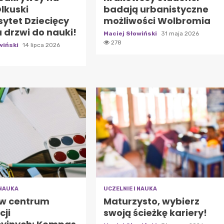
Olkuski
badają urbanistyczne
ytet Dziecięcy
możliwości Wolbromia
 drzwi do nauki!
Maciej Słowiński
31 maja 2026
278
wiński
14 lipca 2026
 NAUKA
UCZELNIE I NAUKA
 w centrum
Maturzysto, wybierz
cji
swoją ścieżkę kariery!