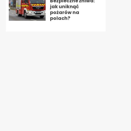
Bezpieczne żniwa:
jak uniknąć
pożarów na
polach?