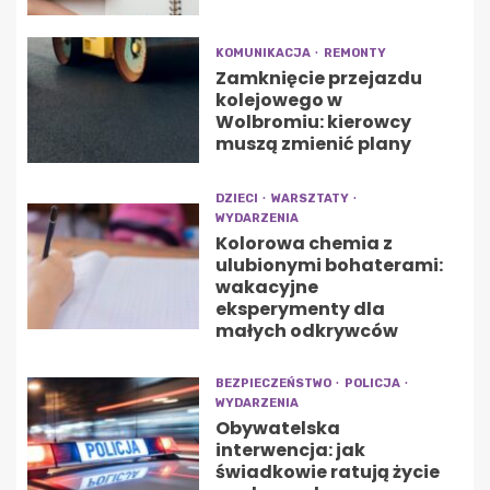
KOMUNIKACJA
REMONTY
Zamknięcie przejazdu
kolejowego w
Wolbromiu: kierowcy
muszą zmienić plany
DZIECI
WARSZTATY
WYDARZENIA
Kolorowa chemia z
ulubionymi bohaterami:
wakacyjne
eksperymenty dla
małych odkrywców
BEZPIECZEŃSTWO
POLICJA
WYDARZENIA
Obywatelska
interwencja: jak
świadkowie ratują życie