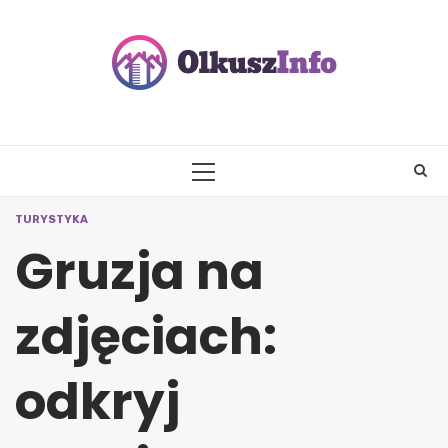
Skip
to
content
PRIMARY
MENU
TURYSTYKA
Gruzja na
zdjęciach:
odkryj