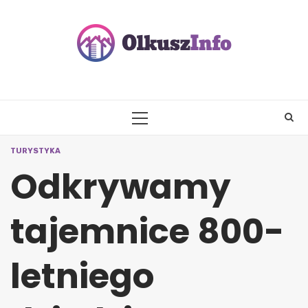
Skip
to
content
PRIMARY
MENU
TURYSTYKA
Odkrywamy
tajemnice 800-
letniego