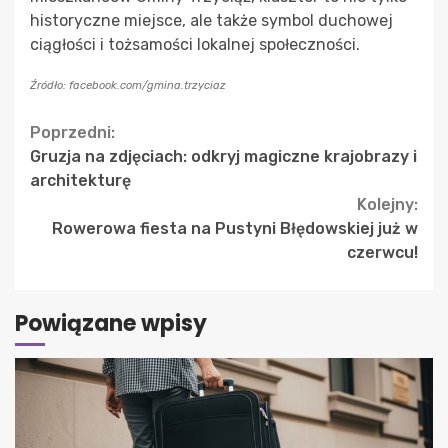
historyczne miejsce, ale także symbol duchowej
ciągłości i tożsamości lokalnej społeczności.
Źródło: facebook.com/gmina.trzyciaz
Continue
Poprzedni:
Gruzja na zdjęciach: odkryj magiczne krajobrazy i
Reading
architekturę
Kolejny:
Rowerowa fiesta na Pustyni Błędowskiej już w
czerwcu!
Powiązane wpisy