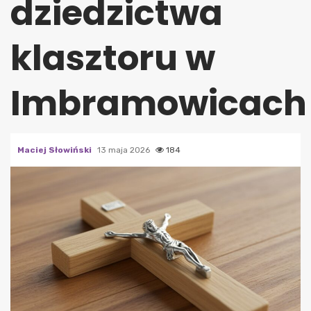
dziedzictwa
klasztoru w
Imbramowicach
Maciej Słowiński
13 maja 2026
184