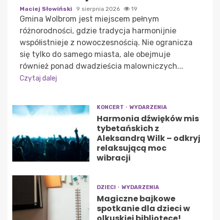
Maciej Słowiński
9 sierpnia 2026
19
Gmina Wolbrom jest miejscem pełnym
różnorodności, gdzie tradycja harmonijnie
współistnieje z nowoczesnością. Nie ogranicza
się tylko do samego miasta, ale obejmuje
również ponad dwadzieścia malowniczych...
Czytaj dalej
KONCERT
WYDARZENIA
Harmonia dźwięków mis
tybetańskich z
Aleksandrą Wilk – odkryj
relaksującą moc
wibracji
DZIECI
WYDARZENIA
Magiczne bajkowe
spotkanie dla dzieci w
olkuskiej bibliotece!