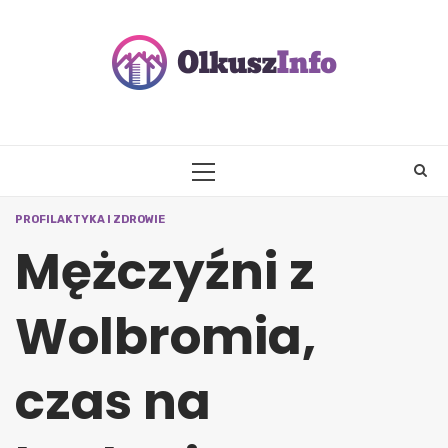
Skip
to
content
PRIMARY
MENU
PROFILAKTYKA I ZDROWIE
Mężczyźni z
Wolbromia,
czas na