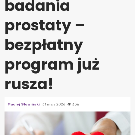
badania
prostaty –
bezpłatny
program już
rusza!
Maciej Słowiński
31 maja 2026
336