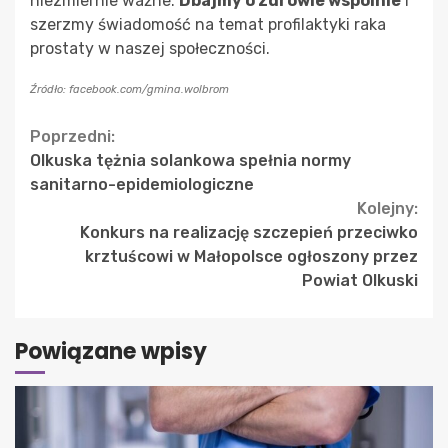
niezmiernie ważne.
Dbajmy o zdrowie wspólnie
i
szerzmy świadomość na temat profilaktyki raka
prostaty w naszej społeczności.
Źródło: facebook.com/gmina.wolbrom
Continue
Poprzedni:
Olkuska tężnia solankowa spełnia normy
Reading
sanitarno-epidemiologiczne
Kolejny:
Konkurs na realizację szczepień przeciwko
krztuścowi w Małopolsce ogłoszony przez
Powiat Olkuski
Powiązane wpisy