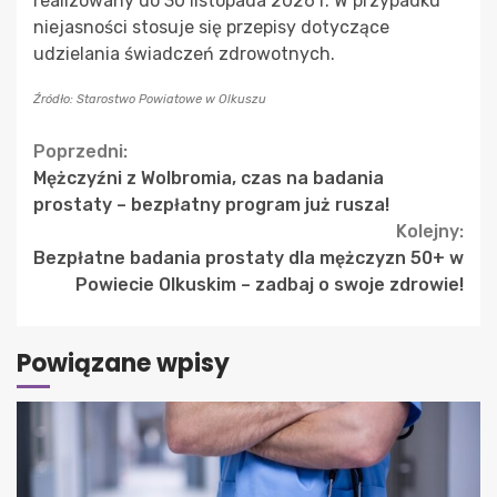
realizowany do 30 listopada 2026 r. W przypadku
niejasności stosuje się przepisy dotyczące
udzielania świadczeń zdrowotnych.
Źródło: Starostwo Powiatowe w Olkuszu
Continue
Poprzedni:
Mężczyźni z Wolbromia, czas na badania
Reading
prostaty – bezpłatny program już rusza!
Kolejny:
Bezpłatne badania prostaty dla mężczyzn 50+ w
Powiecie Olkuskim – zadbaj o swoje zdrowie!
Powiązane wpisy