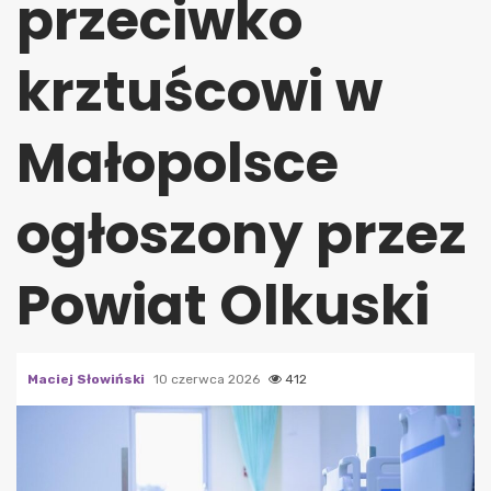
przeciwko
krztuścowi w
Małopolsce
ogłoszony przez
Powiat Olkuski
Maciej Słowiński
10 czerwca 2026
412