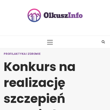
Skip
to
content
PRIMARY
MENU
PROFILAKTYKA I ZDROWIE
Konkurs na
realizację
szczepień